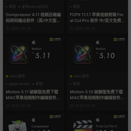
其他
支持Intel+M芯片
其他
Compressor 4.11 视频压缩编
FCPX 11.1.1 苹果视频剪辑 Fin
码转码输出软件（英/中文版）
al Cut Pro 软件 中/英文免费下
免费下载 MAC苹果软件
载
2025-10-18
2025-10-18
MAC软件
MAC软件
apple motion
其他
其他
支持Intel+M芯片
Motion 5.11 破解版免费下载
Motion 5.10 破解版免费下载
MAC苹果视频制作编辑软件
MAC苹果视频制作编辑软件
（英/中文版）
（英/中文版）
2025-10-18
2025-04-01