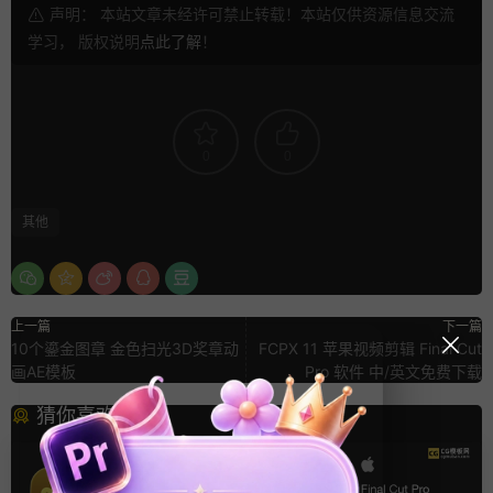
声明： 本站文章未经许可禁止转载！本站仅供资源信息交流
学习， 版权说明
点此了解
！
0
0
其他
上一篇
下一篇
10个鎏金图章 金色扫光3D奖章动
FCPX 11 苹果视频剪辑 Final Cut
画AE模板
Pro 软件 中/英文免费下载
猜你喜欢