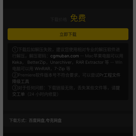
免费
下载价格
立即下载
①下载后如解压失败，建议您使用相对专业的解压软件进
行解压，解压密码：
cgmuban.com
-- Mac苹果电脑可以用
Keka
，
BetterZip
，
Unarchiver
，
RAR Extractor
等 -- Win
电脑可以用
WinRAR
，
7-Zip
等
②Premiere软件版本号不符合要求，可以尝试
Pr工程文件
降级工具
③对于任何问题：下载链接无效，丢失某些文件等，请
提
交工单
（24 小时内修复）
下载方式：
百度网盘,夸克网盘