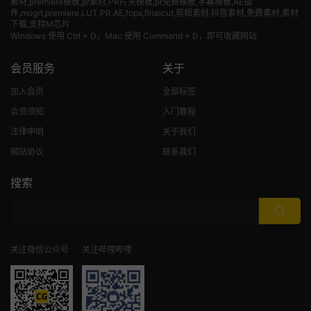
素材
,premiere模板,pr素材,PR片头模板,pr免费模板,字幕模板,AE插
件,mogrt,premiere,LUT,PR,AE,fcpx,finalcut,剪辑素材,抖音素材,免费素材,素材
下载,支持M芯片
Windows 使用 Ctrl + D，Mac 使用 Command + D，即可收藏网站
会员服务
关于
加入会员
全部标签
会员须知
入门教程
法律申明
关于我们
网站协议
联系我们
搜索
关注微信公众号
关注哔哩哔哩