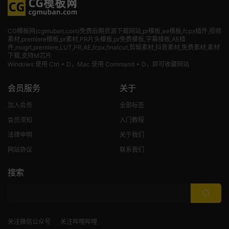
CG模板网(cgmuban.com)免费后期资源下载网站,pr模板,ae模板,fcpx插件,视频
素材
,premiere模板,pr素材,PR片头模板,pr免费模板,字幕模板,AE插
件,mogrt,premiere,LUT,PR,AE,fcpx,finalcut,剪辑素材,抖音素材,免费素材,素材
下载,支持M芯片
Windows 使用 Ctrl + D，Mac 使用 Command + D，即可收藏网站
会员服务
关于
加入会员
全部标签
会员须知
入门教程
法律申明
关于我们
网站协议
联系我们
搜索
关注微信公众号
关注哔哩哔哩