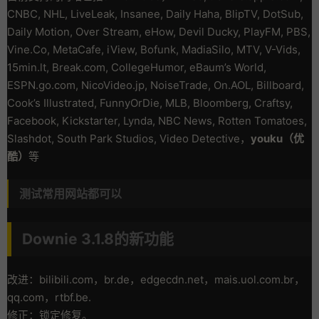
CNBC, NHL, LiveLeak, Insanee, Daily Haha, BlipTV, DotSub,
Daily Motion, Over Stream, eHow, Devil Ducky, PlayFM, PBS,
Vine.Co, MetaCafe, iView, Bofunk, MadiaSilo, MTV, V-Vids,
15min.lt, Break.com, CollegeHumor, eBaum’s World,
ESPN.go.com, NicoVideo.jp, NoiseTrade, On.AOL, Billboard,
Cook’s Illustrated, FunnyOrDie, MLB, Bloomberg, Craftsy,
Facebook, Kickstarter, Lynda, NBC News, Rotten Tomatoes,
Slashdot, South Park Studios, Video Detective，
youku（优
酷）
等
测试常用网站都可以
Downie 3.1.8的新功能
改进：bilibili.com，br.de，edgecdn.net，mais.uol.com.br，
qq.com，rtbf.be.
修正：锁定修复。