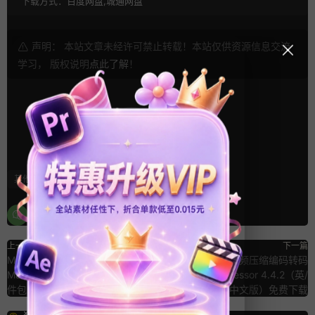
下载方式：
百度网盘,城通网盘
声明： 本站文章未经许可禁止转载！本站仅供资源信息交流
学习， 版权说明
点此了解
！
0
0
其他
上一篇
下一篇
MAC软件：FxFactory Pro 7.0.0
MAC软件：苹果视频压缩编码转码
Mac版 Mac破解超强视觉特效插
输出软件 Compressor 4.4.2（英/
件包
中文版）免费下载