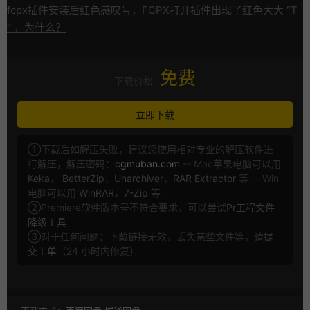
fcpx插件安装后红色感叹号，FCPX打开插件出现了红色大大 “T
” ，为什么？
免费
下载价格
立即下载
①下载后如解压失败，建议您使用相对专业的解压软件进
行解压，解压密码：
cgmuban.com
-- Mac苹果电脑可以用
Keka
，
BetterZip
，
Unarchiver
，
RAR Extractor
等 -- Win
电脑可以用
WinRAR
，
7-Zip
等
②Premiere软件版本号不符合要求，可以尝试
Pr工程文件
降级工具
③对于任何问题：下载链接无效，丢失某些文件等，请
提
交工单
（24 小时内修复）