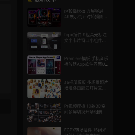
pr轮播模板 方屏竖屏
4K展示倒计时轮播图
PR模版
fcpx插件 9组高光标注
文字卡片窗口小组件浮
窗
Premiere模板 手机音乐
播放器App软件界面UI
进度条动画视频样机pr
模版
ae相册模板 多场景照片
墙堆叠画廊幻灯片宣传
视频
Pr视频模板 10款3D空
间多屏切换开场相册视
频展示照片墙pr模板
FCPX转场插件 15组光