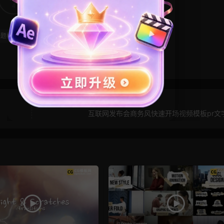
4
0
标题模板
点线动画
简约
线
互联网发布会商务风快速开场视频模板pr文