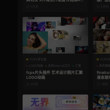
模板
3天前
5天前
FCPX发生器
FCPX
LOGO动画
支持Intel+M芯片
汇聚
商务模
fcpx片头插件 艺术设计照片汇聚
final
LOGO动画
液态玻
6天前
1周前