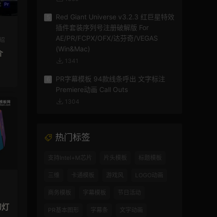
Red Giant Universe v3.2.3 红巨星特效
5
插件套装序列号注册破解版 For
AE/PR/FCPX/OFX/达芬奇/VEGAS
绍
(Win&Mac)
介
1341
PR字幕模板 94款线条呼出 文字标注
6
Premiere动画 Call Outs
1304
热门标签
支持Intel+M芯片
片头模板
标题模板
三维
卡通模板
游戏风
LOGO动画
商务模板
字幕模板
节日活动
幻灯
PR基本图形
字幕条
文字动画