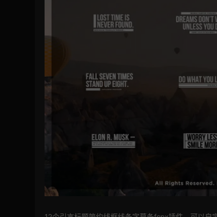
12个引言标题简约线框线条字幕条fcpx插件，可以