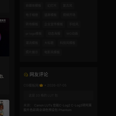
自媒体模板
幻灯片
复古风
电子相册
竖屏模板
视频开场
转场模板
企业宣传模板
手绘风
pr logo模板
动态海报
MG动画
潮流模板
大标题
科技风模板
照片展示
电影风模板
网友评论
索L
CG模板网
• 2026-07-05
这是 33 格的 LUT 包
来源：
Canon LUTs 佳能C-Log2 C-Log3转阿莱
胶片色彩商业调色预设包 Phantom