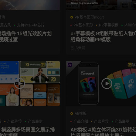
转场
PR基本图形mogrt
复古风
支持Intel+M芯片
PR基本图形
PR字幕模板
人物介
转场插件 15组光效胶片划
pr字幕模板 9组胶带贴纸人物
视频过渡
绍角标动画PR模版
3天前
AE模板
绍
产品宣传
产品展示
产品介绍
产品宣传
产品展示
板 横竖屏多场景图文展示排
AE模板 4款立体环绕3D旋转
宣传视频
片竖屏照片轮播放大展示