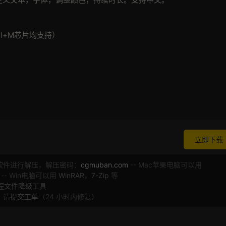
ntel+M芯片均支持）
立即下载
软件进行解压，解压密码：
cgmuban.com
-- Mac苹果电脑可以用
 -- Win电脑可以用
WinRAR
，
7-Zip
等
工程文件降级工具
，请
提交工单
（24 小时内修复）