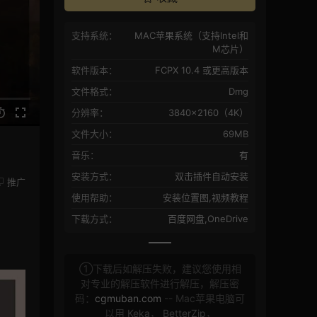
支持系统：
MAC苹果系统（支持Intel和
M芯片）
软件版本：
FCPX 10.4 或更高版本
文件格式：
Dmg
分辨率：
3840×2160（4K）
文件大小：
69MB
音乐：
有
安装方式：
双击插件自动安装
推广
使用帮助：
安装位置图,视频教程
下载方式：
百度网盘,OneDrive
①下载后如解压失败，建议您使用相
对专业的解压软件进行解压，解压密
码：
cgmuban.com
-- Mac苹果电脑可
以用
Keka
，
BetterZip
，