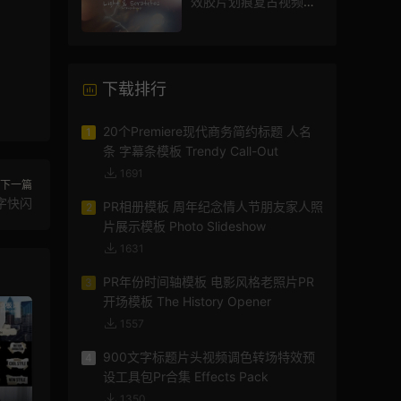
效胶片划痕复古视频过
渡
下载排行
20个Premiere现代商务简约标题 人名
1
条 字幕条模板 Trendy Call-Out
1691
下一篇
字快闪
PR相册模板 周年纪念情人节朋友家人照
2
片展示模板 Photo Slideshow
1631
PR年份时间轴模板 电影风格老照片PR
3
开场模板 The History Opener
1557
900文字标题片头视频调色转场特效预
4
设工具包Pr合集 Effects Pack
1350