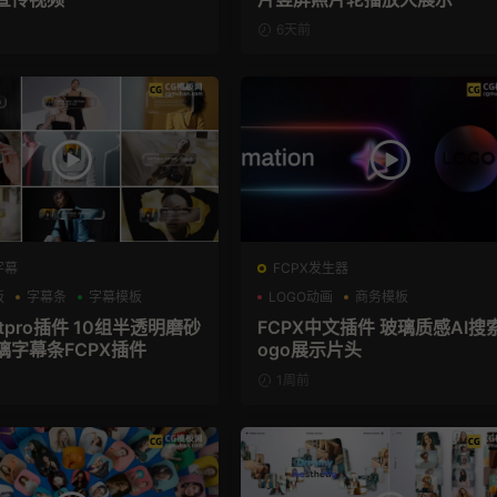
6天前
字幕
FCPX发生器
板
字幕条
字幕模板
LOGO动画
商务模板
支持Intel+M芯片
cutpro插件 10组半透明磨砂
FCPX中文插件 玻璃质感AI搜
璃字幕条FCPX插件
ogo展示片头
1周前