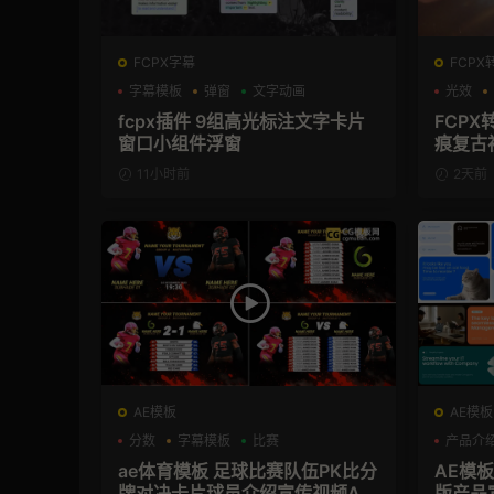
FCPX字幕
FCPX
字幕模板
弹窗
文字动画
光效
fcpx插件 9组高光标注文字卡片
FCPX
窗口小组件浮窗
痕复古
11小时前
2天前
AE模板
AE模板
分数
字幕模板
比赛
产品介
ae体育模板 足球比赛队伍PK比分
AE模
牌对决卡片球员介绍宣传视频AE
版产品