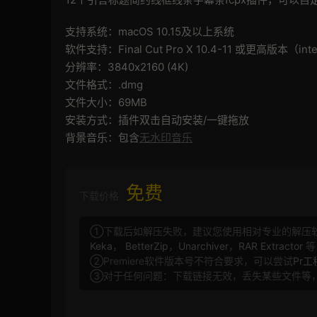
支持系统：macOS 10.15及以上系统
软件支持：Final Cut Pro X 10.4-11 或更高版本（i
分辨率：3840x2160 (4K)
文件格式：.dmg
文件大小：69MB
安装方式：插件双击自动安装/一键拖放
背景音乐：包含
无水印音乐
免费
下载价格
①下载后如解压失败，建议您使用相对专业的解压
Keka
，
BetterZip
，
Unarchiver
，
RAR Extractor
等
②Premiere软件版本号不符合要求，可以尝试
Pr
③对于任何问题：下载链接无效，丢失某些文件等