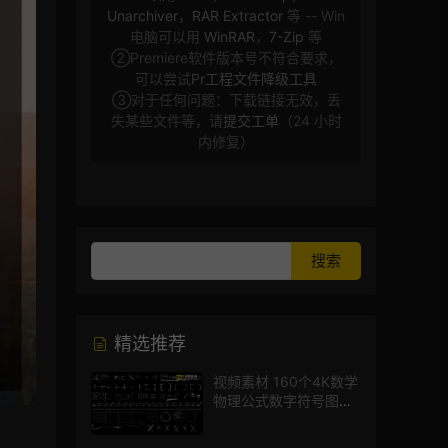
Unarchiver
，
RAR Extractor
等 -- Win
电脑可以用
WinRAR
，
7-Zip
等
②Premiere软件版本号不符合要求，
可以尝试
Pr工程文件降级工具
③对于任何问题：下载链接无效，丢
失某些文件等，请
提交工单
（24 小时
内修复）
精选推荐
视频素材 160个4K数学
物理公式数字符号图标
mg图形动画