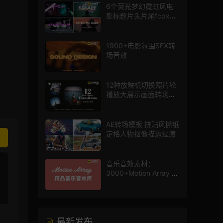
6个荧光梦幻霓虹风电
影标题片头片尾fcpx插
件
1900+电影氛围SFX转
场音效
12种放映机切换照片轮
播放大展示画面转场动
画AE模板
AE转场模板 拼贴风撕纸
定格人物抠像描边过渡
音乐音效素材：
3000+Motion Array 影
片配乐音效素材库
最新发布