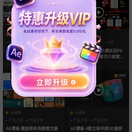
PR基本图形mogrt
AE模板
PR基本图形
PR字幕模板
分数
字幕模板
比赛
人物介绍
pr字幕模板 9组胶带贴纸人物
ae体育模板 足球比赛队伍PK
介绍角标动画PR模版
比分牌对决卡片球员介绍宣传
视频AE模板
2天前
2天前
AE模板
AE模板
产品介绍
产品宣传
产品介绍
产品宣传
产品展示
产品展示
AE模板 横竖屏多场景图文展
AE模板 4款立体环绕3D旋转