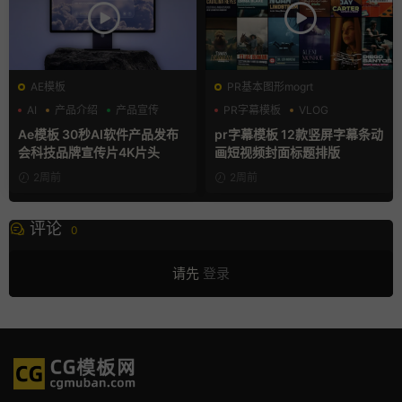
AE模板
PR基本图形mogrt
AI
产品介绍
产品宣传
PR字幕模板
VLOG
人物介绍
Ae模板 30秒AI软件产品发布
pr字幕模板 12款竖屏字幕条动
会科技品牌宣传片4K片头
画短视频封面标题排版
2周前
2周前
评论
0
请先
登录