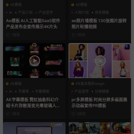
AE模板
AE模板
AI
产品介绍
产品宣传
人物介绍
商务模板
幻灯片
Ae模板 AI人工智能SaaS软件
ae照片墙模板 130张图片旋转
产品发布会宣传展示4K片头
照片轮播视频
1周前
1周前
AE模板
PR基本图形mogrt
AI
字幕条
字幕模板
产品宣传
分屏模板
品牌宣传
AE字幕模板 霓虹抽象科幻介
pr多屏模板 时尚分屏多画面展
绍卡片弥散渐变光晕玻璃人名
示动画宣传PR模板
条
1周前
2周前