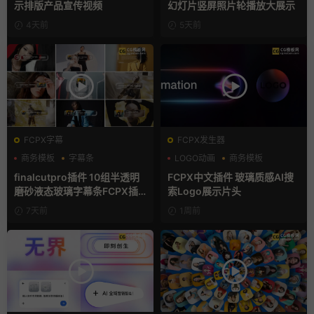
示排版产品宣传视频
幻灯片竖屏照片轮播放大展示
4天前
5天前
FCPX字幕
FCPX发生器
商务模板
字幕条
LOGO动画
商务模板
字幕模板
支持Intel+M芯片
finalcutpro插件 10组半透明
FCPX中文插件 玻璃质感AI搜
磨砂液态玻璃字幕条FCPX插
索Logo展示片头
件
7天前
1周前