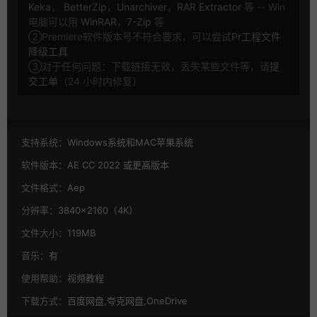
Keka
，
BetterZip
，
Unarchiver
，
RAR Extractor
等 -- Win
电脑可以用
WinRAR
，
7-Zip
等
②Premiere软件版本号不符合要求，可以尝试
Pr工程文件
降级工具
③对于任何问题：下载链接无效，丢失某些文件等，请
提
交工单
（24 小时内修复）
支持系统：
Windows系统和MAC苹果系统
软件版本：
AE CC 2022 或更高版本
文件格式：
Aep
分辨率：
3840×2160（4K）
文件大小：
119MB
音乐：
有
使用帮助：
视频教程
下载方式：
百度网盘,夸克网盘,OneDrive