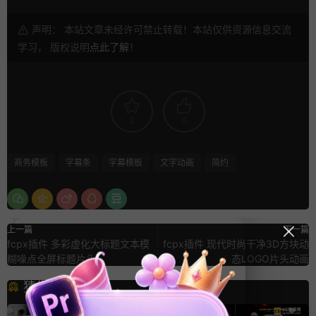
声明： 本站文章未经许可禁止转载！本站仅供资源信息交流
学习， 版权说明
点此了解
！
1
0
商务模板
字幕条
字幕模板
文字动画
简约
上一篇
下一篇
fcpx插件 多彩虚化大标题文本模
fcpx插件 现代时尚干净3D方块动
糊噪点全屏标题片头
态LOGO片头动画
猜你喜欢