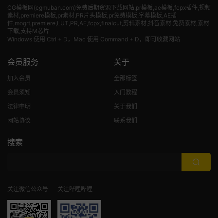
CG模板网(cgmuban.com)免费后期资源下载网站,pr模板,ae模板,fcpx插件,视频
素材
,premiere模板,pr素材,PR片头模板,pr免费模板,字幕模板,AE插
件,mogrt,premiere,LUT,PR,AE,fcpx,finalcut,剪辑素材,抖音素材,免费素材,素材
下载,支持M芯片
Windows 使用 Ctrl + D，Mac 使用 Command + D，即可收藏网站
会员服务
关于
加入会员
全部标签
会员须知
入门教程
法律申明
关于我们
网站协议
联系我们
搜索
关注微信公众号
关注哔哩哔哩