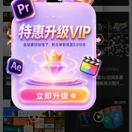
Transitions Pack
猜你喜欢
AE模板
PR基本图形mogrt
LOGO动画
三维
幻灯片
PR基本图形
企业宣传模板
幻灯片
ae相册模板 多场景照片墙堆叠
Pr视频模板 10款3D空间多屏
画廊幻灯片宣传视频
切换开场相册视频展示照片墙
pr模板
17小时前
2天前