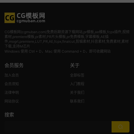
CG模板网(cgmuban.com)免费后期资源下载网站,pr模板,ae模板,fcpx插件,视频
素材
,premiere模板,pr素材,PR片头模板,pr免费模板,字幕模板,AE插
件,mogrt,premiere,LUT,PR,AE,fcpx,finalcut,剪辑素材,抖音素材,免费素材,素材
下载,支持M芯片
Windows 使用 Ctrl + D，Mac 使用 Command + D，即可收藏网站
会员服务
关于
加入会员
全部标签
会员须知
入门教程
法律申明
关于我们
网站协议
联系我们
搜索