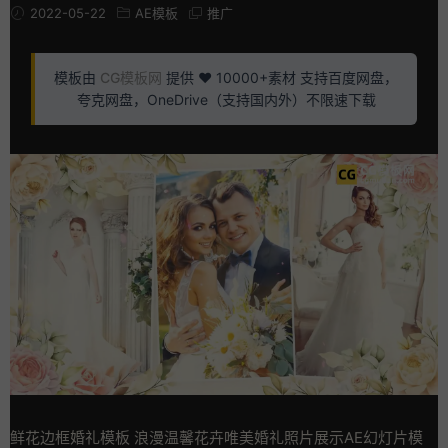
2022-05-22
AE模板
推广
模板由
CG模板网
提供 ❤️ 10000+素材 支持百度网盘，
夸克网盘，OneDrive（支持国内外）不限速下载
鲜花边框婚礼模板 浪漫温馨花卉唯美婚礼照片展示AE幻灯片模