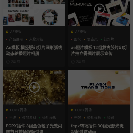
AE模板
AE模板
产品展示
人物介绍
回忆
复古风
幻灯片
团队介绍
Ae模板 横竖版幻灯片圆形弧线
ae照片模板 12组复古胶片幻灯
动态轮播照片相册
片拍立得图片展示宣传
2周前
2周前
FCPX转场
FCPX转场
三维
叠加素材
婚礼模板
光效
婚礼模板
棱镜
FCPX插件 3组金色粒子光效闪
fcpx转场插件 30组光影光斑
耀节日转场视频过渡
视频过渡动画