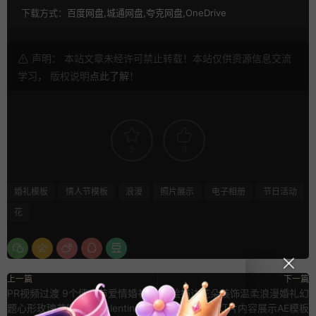
下载方式：
百度网盘,城通网盘,夸克网盘,OneDrive
声明： 本站文章未经许可禁止转载！本站仅供资源信息交流
学习， 版权说明
点此了解
！
5
0
婚礼模板
情人节模板
浪漫
照片展示
电子相册
节日活动
花
上一篇
下一篇
PR视频过渡 9个情人节爱情婚礼主
手绘描边花朵装饰温柔浪漫婚礼幻
题心形玫瑰花瓣转场 Valentine
灯片内容展示AE模板