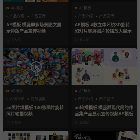
AE模板
AE模板
产品介绍
产品宣传
产品介绍
产品宣传
产品展示
产品展示
AE模板 横竖屏多场景图文展
AE模板 4款立体环绕3D旋转
示排版产品宣传视频
幻灯片竖屏照片轮播放大展示
5天前
6天前
AE模板
AE模板
人物介绍
商务模板
产品介绍
产品宣传
幻灯片
产品展示
ae照片墙模板 130张图片旋转
ae轮播模板 横竖屏现代简约作
照片轮播视频
品集产品展示宣传视频AE模板
1周前
2周前