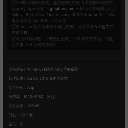
①下载后如解压失败，建议您使用相对专业的解压软件进
行解压，解压密码：
cgmuban.com
-- Mac苹果电脑可以用
Keka
，
BetterZip
，
Unarchiver
，
RAR Extractor
等 -- Win
电脑可以用
WinRAR
，
7-Zip
等
②Premiere软件版本号不符合要求，可以尝试
Pr工程文件
降级工具
③对于任何问题：下载链接无效，丢失某些文件等，请
提
交工单
（24 小时内修复）
支持系统：
Windows系统和MAC苹果系统
软件版本：
AE CC 2015 或更高版本
文件格式：
Aep
分辨率：
1920×1080（高清）
文件大小：
133MB
时长：
1分20秒
音乐：
无