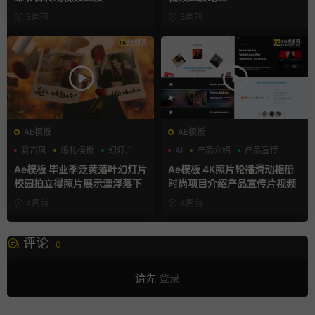
3周前
3周前
AE模板
AE模板
复古风
婚礼模板
幻灯片
AI
产品介绍
产品宣传
Ae模板 毕业季泛黄落叶幻灯片
Ae模板 4K照片轮播滑动相册
校园拍立得照片展示漂浮落下
时尚项目介绍产品宣传片视频
4周前
4周前
评论
0
请先
登录