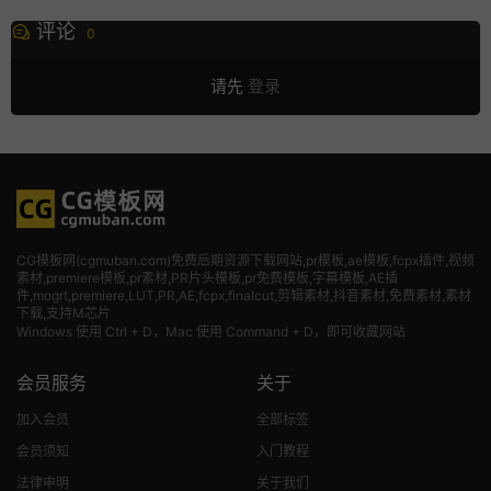
评论
0
请先
登录
CG模板网(cgmuban.com)免费后期资源下载网站,pr模板,ae模板,fcpx插件,视频
素材
,premiere模板,pr素材,PR片头模板,pr免费模板,字幕模板,AE插
件,mogrt,premiere,LUT,PR,AE,fcpx,finalcut,剪辑素材,抖音素材,免费素材,素材
下载,支持M芯片
Windows 使用 Ctrl + D，Mac 使用 Command + D，即可收藏网站
会员服务
关于
加入会员
全部标签
会员须知
入门教程
法律申明
关于我们