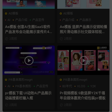
AE模板
AE模板
AI
产品介绍
产品宣传
产品介绍
产品展示
卡通模板
Ae模板 创意AI生图SaaS软件
Ae模板 竖屏产品展示促销轮播
产品发布会功能展示宣传片4K
照片滑动展示社交媒体短视频
片头
片头
2周前
2周前
PR基本图形mogrt
PR基本图形mogrt
AI
PR基本图形
产品宣传
80年代
VLOG
Y2K
pr模板下载 UI动效Ai产品展示
Pr视频模板 9款竖屏Y2K千禧
动画搜索栏输入框
年自媒体嘉宾介绍包装pr模板
2周前
2周前