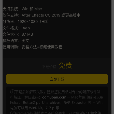
支持系统：Win 和 Mac
软件支持：After Effects CC 2019 或更高版本
分辨率：1920×1080（HD）
文件格式：.Aep
文件大小：87 MB
模板语言：英文
使用辅助：安装方法+视频使用教程
免费
下载价格
立即下载
①下载后如解压失败，建议您使用相对专业的解压软件进
行解压，解压密码：
cgmuban.com
-- Mac苹果电脑可以用
Keka
，
BetterZip
，
Unarchiver
，
RAR Extractor
等 -- Win
电脑可以用
WinRAR
，
7-Zip
等
②Premiere软件版本号不符合要求，可以尝试
Pr工程文件