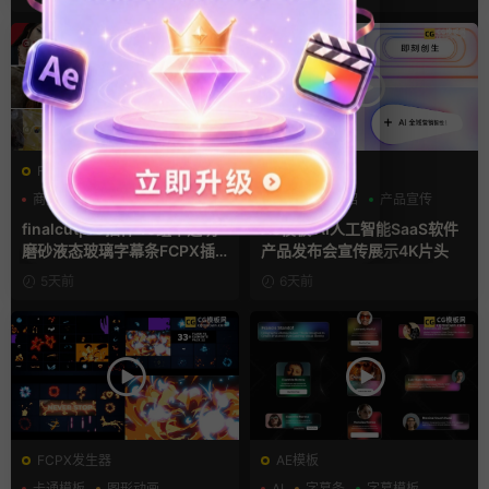
FCPX字幕
AE模板
商务模板
字幕条
AI
产品介绍
产品宣传
字幕模板
finalcutpro插件 10组半透明
Ae模板 AI人工智能SaaS软件
磨砂液态玻璃字幕条FCPX插
产品发布会宣传展示4K片头
件
5天前
6天前
FCPX发生器
AE模板
卡通模板
图形动画
AI
字幕条
字幕模板