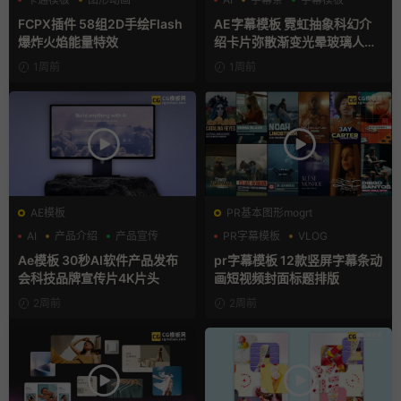
手绘风
FCPX插件 58组2D手绘Flash
AE字幕模板 霓虹抽象科幻介
爆炸火焰能量特效
绍卡片弥散渐变光晕玻璃人名
条
1周前
1周前
AE模板
PR基本图形mogrt
AI
产品介绍
产品宣传
PR字幕模板
VLOG
人物介绍
Ae模板 30秒AI软件产品发布
pr字幕模板 12款竖屏字幕条动
会科技品牌宣传片4K片头
画短视频封面标题排版
2周前
2周前