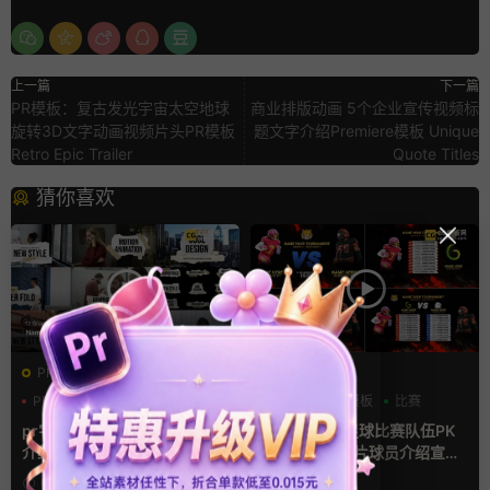
上一篇
下一篇
PR模板：复古发光宇宙太空地球
商业排版动画 5个企业宣传视频标
旋转3D文字动画视频片头PR模板
题文字介绍Premiere模板 Unique
Retro Epic Trailer
Quote Titles
猜你喜欢
PR基本图形mogrt
AE模板
PR基本图形
PR字幕模板
分数
字幕模板
比赛
人物介绍
pr字幕模板 9组胶带贴纸人物
ae体育模板 足球比赛队伍PK
介绍角标动画PR模版
比分牌对决卡片球员介绍宣传
视频AE模板
6小时前
6小时前