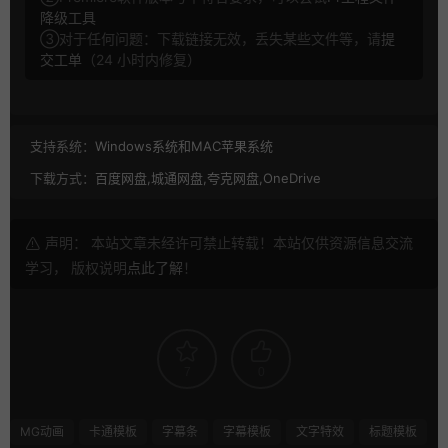
降级工具
③对于任何问题：下载链接无效，丢失某些文件等，请
提
交工单
（24 小时内修复）
支持系统：
Windows系统和MAC苹果系统
下载方式：
百度网盘,城通网盘,夸克网盘,OneDrive
声明： 本站文章未经许可禁止转载！本站仅供资源信息交流
学习， 版权说明
点此了解
！
7
0
MG动画
卡通模板
字幕条
字幕模板
文字特效
标题模板