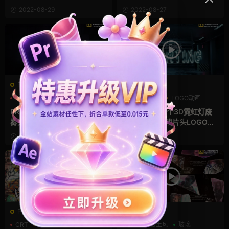
2022-08-29
2022-08-27
PR基本图形mogrt
AE模板
PR基本图形
三维
废土风
AE logo模板
LOGO动画
三维
PR霓虹灯标题 电流频闪描边烟
AE标题模板 6个3D霓虹灯废
雾文字动画
土城市背景游戏片头LOGO演
绎 Neon Streaming Title Scr
2022-08-02
2022-04-08
eens
PR工程模板prproj
AE模板
CRT
人物定格特写动画
三维
废土风
玻璃