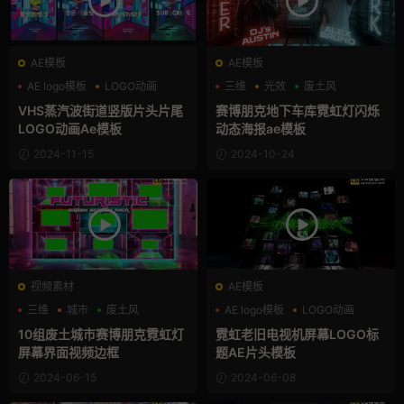
AE模板
AE模板
AE logo模板
LOGO动画
三维
光效
废土风
VHS
VHS蒸汽波街道竖版片头片尾
赛博朋克地下车库霓虹灯闪烁
LOGO动画Ae模板
动态海报ae模板
2024-11-15
2024-10-24
视频素材
AE模板
三维
城市
废土风
AE logo模板
LOGO动画
三维
10组废土城市赛博朋克霓虹灯
霓虹老旧电视机屏幕LOGO标
屏幕界面视频边框
题AE片头模板
2024-06-15
2024-06-08