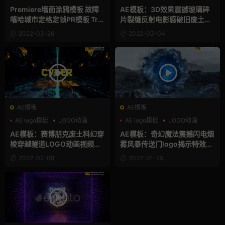
嘻哈
Premiere墙面涂鸦模板 故障
AE模板：3D效果震撼玻璃碎
嘻哈城市定格定帧PR模板 Tru
片裂缝反射电影感破旧废土幻
e Urban Opener
灯片展示 Shatter Glass Slide
2022-03-26
2022-03-04
show
AE模板
AE模板
AE logo模板
LOGO动画
AE logo模板
LOGO动画
三维
三维
AE模板：赛博朋克废土科幻穿
AE模板：奇幻魔法震撼闪电烟
梭穿越隧道LOGO动画视频片
雾风暴传送门logo揭示特效开
头模板 Cyberpunk Sci Fi Tun
场模板 Fantasy Magic Dime
2022-02-08
2022-01-25
nel Logo
nsion Logo