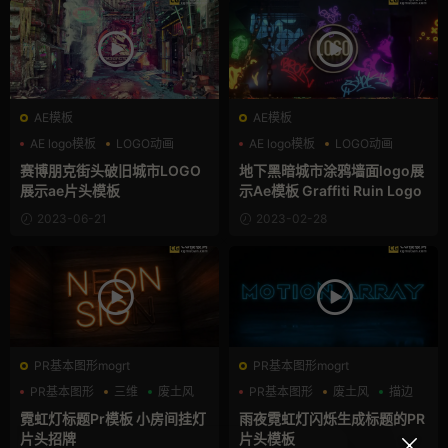
AE模板
AE模板
AE logo模板
LOGO动画
AE logo模板
LOGO动画
三维
三维
赛博朋克街头破旧城市LOGO
地下黑暗城市涂鸦墙面logo展
展示ae片头模板
示Ae模板 Graffiti Ruin Logo
2023-06-21
2023-02-28
PR基本图形mogrt
PR基本图形mogrt
PR基本图形
三维
废土风
PR基本图形
废土风
描边
霓虹灯标题Pr模板 小房间挂灯
雨夜霓虹灯闪烁生成标题的PR
片头招牌
片头模板