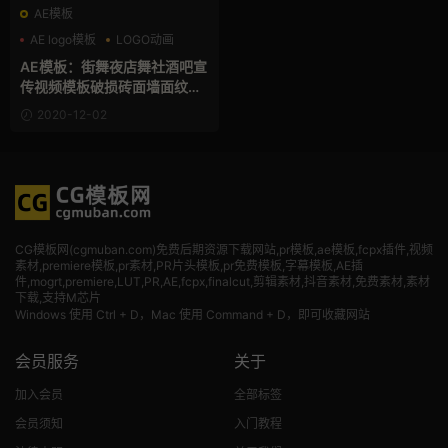
AE模板
AE logo模板
LOGO动画
废土风
AE模板：街舞夜店舞社酒吧宣
传视频模板破损砖面墙面纹理
黑暗地下场景发光LOGO霓虹
2020-12-02
灯片头 Grunge Neon Logo
CG模板网(cgmuban.com)免费后期资源下载网站,pr模板,ae模板,fcpx插件,视频
素材
,premiere模板,pr素材,PR片头模板,pr免费模板,字幕模板,AE插
件,mogrt,premiere,LUT,PR,AE,fcpx,finalcut,剪辑素材,抖音素材,免费素材,素材
下载,支持M芯片
Windows 使用 Ctrl + D，Mac 使用 Command + D，即可收藏网站
会员服务
关于
加入会员
全部标签
会员须知
入门教程