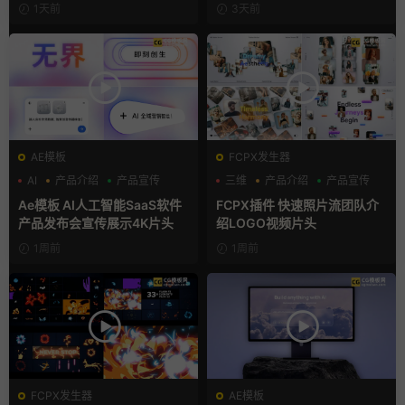
1天前
3天前
AE模板
FCPX发生器
AI
产品介绍
产品宣传
三维
产品介绍
产品宣传
Ae模板 AI人工智能SaaS软件
FCPX插件 快速照片流团队介
产品发布会宣传展示4K片头
绍LOGO视频片头
1周前
1周前
FCPX发生器
AE模板