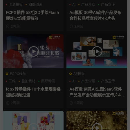
卡通模板
图形动画
AI
产品介绍
产品宣传
手绘风
FCPX插件 58组2D手绘Flash
Ae模板 30秒AI软件产品发布
爆炸火焰能量特效
会科技品牌宣传片4K片头
2周前
2周前
FCPX转场
AE模板
三维
叠加素材
图形动画
AI
产品介绍
产品宣传
fcpx转场插件 10个水墨烟雾叠
Ae模板 创意AI生图SaaS软件
加层视频过渡
产品发布会功能展示宣传片4K
片头
2周前
2周前