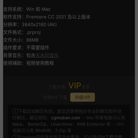
支持系统：Win 和 Mac
软件支持：Premiere CC 2021 及以上版本
分辨率：3840x2160 (4K)
文件格式：.prproj
文件大小：86MB
插件要求：不需要插件
背景音乐：包含
无水印音乐
使用辅助：视频使用教程
VIP
下载价格
专享
仅限VIP下载
升级VIP
①下载后如解压失败，建议您使用相对专业的解压软件进
行解压，解压密码：
cgmuban.com
-- Mac苹果电脑可以用
Keka
，
BetterZip
，
Unarchiver
，
RAR Extractor
等 -- Win
电脑可以用
WinRAR
，
7-Zip
等
②Premiere软件版本号不符合要求，可以尝试
Pr工程文件