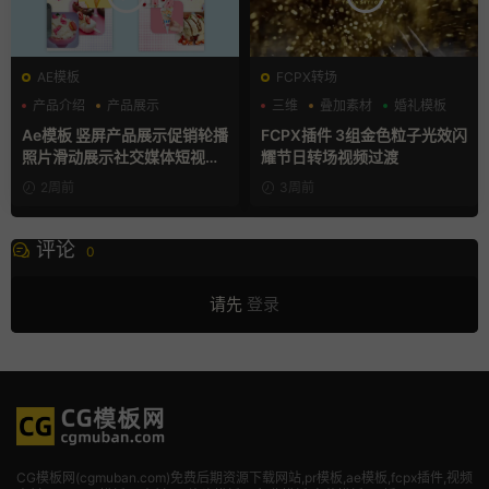
AE模板
FCPX转场
产品介绍
产品展示
三维
叠加素材
婚礼模板
卡通模板
Ae模板 竖屏产品展示促销轮播
FCPX插件 3组金色粒子光效闪
照片滑动展示社交媒体短视频
耀节日转场视频过渡
片头
2周前
3周前
评论
0
请先
登录
CG模板网(cgmuban.com)免费后期资源下载网站,pr模板,ae模板,fcpx插件,视频