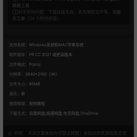
降级工具
③对于任何问题：下载链接无效，丢失某些文件等，请
提
交工单
（24 小时内修复）
支持系统：
Windows系统和MAC苹果系统
软件版本：
PR CC 2021 或更高版本
文件格式：
Prproj
分辨率：
3840×2160（4K）
文件大小：
86MB
音乐：
有
使用帮助：
视频教程
下载方式：
百度网盘,城通网盘,夸克网盘,OneDrive
声明： 本站文章未经许可禁止转载！本站仅供资源信息交流