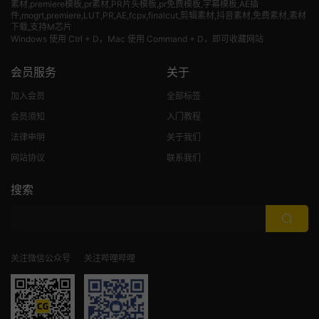
素材
,premiere模板,pr素材,PR片头模板,pr免费模板,字幕模板,AE插
件,mogrt,premiere,LUT,PR,AE,fcpx,finalcut,剪辑素材,抖音素材,免费素材,素材
下载,支持M芯片
Windows 使用 Ctrl + D，Mac 使用 Command + D，即可收藏网站
会员服务
关于
加入会员
全部标签
会员须知
入门教程
法律申明
关于我们
网站协议
联系我们
搜索
关注微信公众号
关注哔哩哔哩