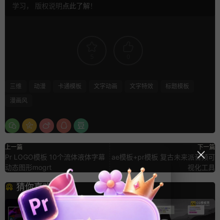
学习， 版权说明
点此了解
！
5
0
三维
动漫
卡通模板
文字动画
文字特效
标题模板
漫画风
上一篇
下一篇
Pr LOGO模板 10个流体液体字幕
ae模板+pr模板 复古未来派音频可
动态图形mogrt
视化工具
猜你喜欢