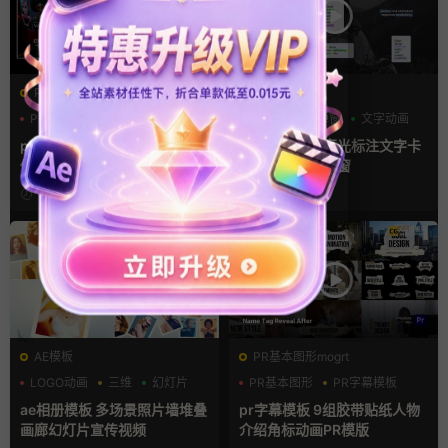
PR基本图形mogrt
FCPX字幕
PR基本图形
三维
倒计时
字幕模板
弹窗
文字动画
pr轮播模板 方屏竖屏4K展示
fcpx插件 9组高光标注文字卡
倒计时轮播图PR模版
片窗口小组件浮窗
9小时前
9小时前
AE模板
PR基本图形mogrt
LOGO动画
三维
幻灯片
PR基本图形
PR字幕模板
人物介绍
ae相册模板 多场景照片墙堆叠
pr字幕模板 9组胶带贴纸人物
画廊幻灯片宣传视频
介绍角标动画PR模版