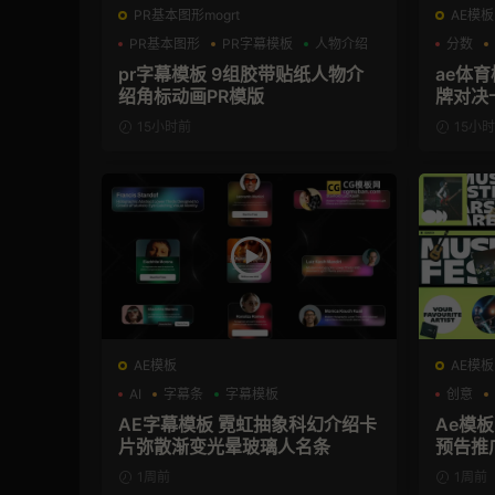
PR基本图形mogrt
AE模板
PR基本图形
PR字幕模板
人物介绍
分数
pr字幕模板 9组胶带贴纸人物介
ae体
绍角标动画PR模版
牌对决
模板
15小时前
15小
AE模板
AE模板
AI
字幕条
字幕模板
创意
AE字幕模板 霓虹抽象科幻介绍卡
Ae模
片弥散渐变光晕玻璃人名条
预告推
1周前
1周前