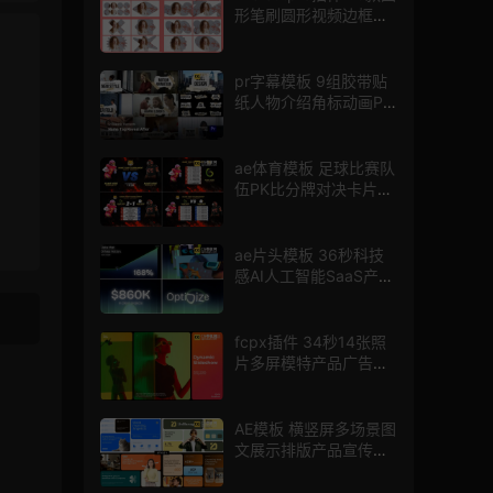
形笔刷圆形视频边框遮
罩fcpx片头插件
pr字幕模板 9组胶带贴
纸人物介绍角标动画PR
模版
ae体育模板 足球比赛队
伍PK比分牌对决卡片球
员介绍宣传视频AE模板
ae片头模板 36秒科技
感AI人工智能SaaS产品
图文数据展示宣传视频
AE模板
fcpx插件 34秒14张照
片多屏模特产品广告宣
传视频相册
AE模板 横竖屏多场景图
文展示排版产品宣传视
频