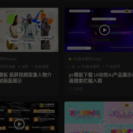
图形mogrt
PR基本图形mogrt
格特写动画
创意
动态海报
AI
PR基本图形
产品宣传
格模板 竖屏视频抠像人物介
pr模板下载 UI动效Ai产品展示
帧画面展示
画搜索栏输入框
2周前