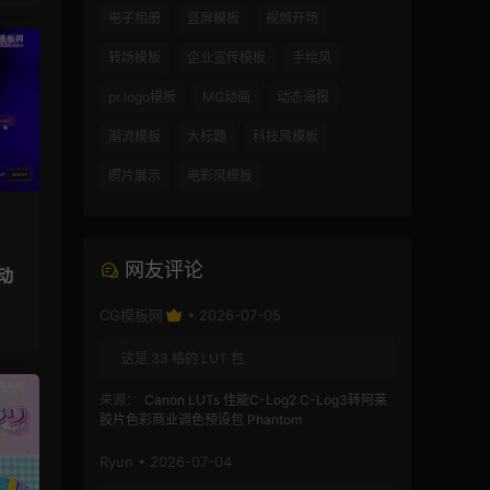
电子相册
竖屏模板
视频开场
转场模板
企业宣传模板
手绘风
pr logo模板
MG动画
动态海报
潮流模板
大标题
科技风模板
照片展示
电影风模板
网友评论
动
CG模板网
• 2026-07-05
这是 33 格的 LUT 包
来源：
Canon LUTs 佳能C-Log2 C-Log3转阿莱
胶片色彩商业调色预设包 Phantom
Ryun • 2026-07-04