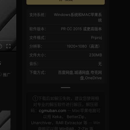
支持系统：
Windows系统和MAC苹果系
统
软件版本：
PR CC 2015 或更高版本
文件格式：
Prproj
分辨率：
1920×1080（高清）
文件大小：
230MB
s
音乐：
无
下载方式：
百度网盘,城通网盘,夸克网
推广
盘,OneDrive
①下载后如解压失败，建议您使用相
对专业的解压软件进行解压，解压密
码：
cgmuban.com
-- Mac苹果电脑可
以用
Keka
，
BetterZip
，
Unarchiver
，
RAR Extractor
等 -- Win
电脑可以用
WinRAR
，
7-Zip
等