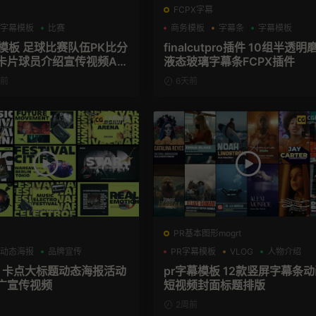
FCPX字幕
字幕模板
比赛
商务模板
字幕条
字幕模板
育模板 足球比赛队伍PK比分
finalcutpro插件 10组半透明
卡片球员介绍宣传视频AE
液态玻璃字幕条FCPX插件
时前
6天前
PR基本图形mogrt
动态海报
品牌宣传
PR字幕模板
VLOG
人物介绍
板 卡点大标题动态海报活动
pr字幕模板 12款竖屏字幕条
广宣传视频
短视频封面标题排版
2周前