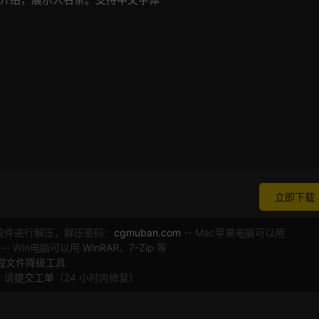
立即下载
软件进行解压，解压密码：
cgmuban.com
-- Mac苹果电脑可以用
 -- Win电脑可以用
WinRAR
，
7-Zip
等
工程文件降级工具
，请
提交工单
（24 小时内修复）