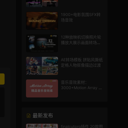
件
1900+电影氛围SFX转
场音效
12种放映机切换照片轮
播放大展示画面转场动
画AE模板
AE转场模板 拼贴风撕纸
定格人物抠像描边过渡
音乐音效素材：
3000+Motion Array 影
片配乐音效素材库
最新发布
finalcutpro插件 20款图