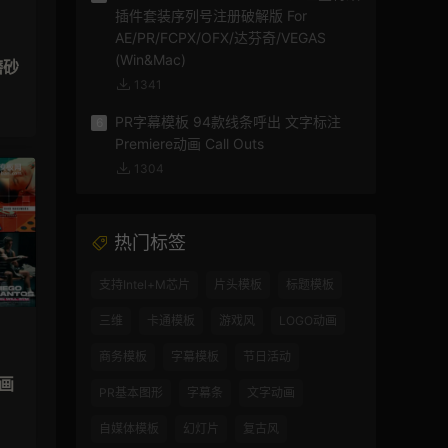
插件套装序列号注册破解版 For
AE/PR/FCPX/OFX/达芬奇/VEGAS
(Win&Mac)
磨砂
1341
PR字幕模板 94款线条呼出 文字标注
6
Premiere动画 Call Outs
1304
热门标签
支持Intel+M芯片
片头模板
标题模板
三维
卡通模板
游戏风
LOGO动画
商务模板
字幕模板
节日活动
动画
PR基本图形
字幕条
文字动画
自媒体模板
幻灯片
复古风