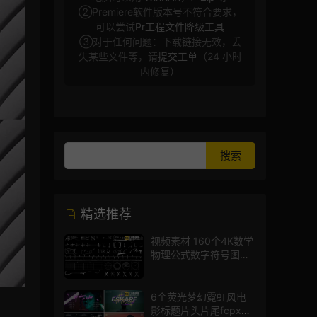
②Premiere软件版本号不符合要求，
可以尝试
Pr工程文件降级工具
③对于任何问题：下载链接无效，丢
失某些文件等，请
提交工单
（24 小时
内修复）
精选推荐
视频素材 160个4K数学
物理公式数字符号图标
mg图形动画
6个荧光梦幻霓虹风电
影标题片头片尾fcpx插