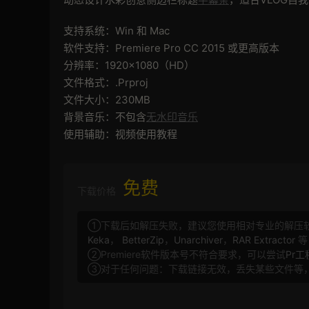
支持系统：Win 和 Mac
软件支持：Premiere Pro CC 2015 或更高版本
分辨率：1920×1080（HD）
文件格式：.Prproj
文件大小：230MB
背景音乐：不包含
无水印音乐
使用辅助：视频使用教程
免费
下载价格
①下载后如解压失败，建议您使用相对专业的解压
Keka
，
BetterZip
，
Unarchiver
，
RAR Extractor
等
②Premiere软件版本号不符合要求，可以尝试
Pr
③对于任何问题：下载链接无效，丢失某些文件等