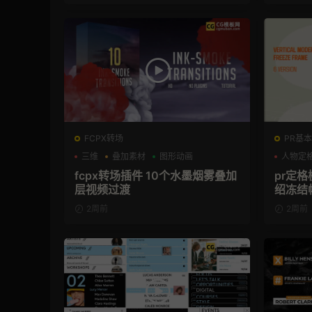
FCPX转场
PR基本
三维
叠加素材
图形动画
人物定
fcpx转场插件 10个水墨烟雾叠加
pr定
层视频过渡
绍冻结
2周前
2周前