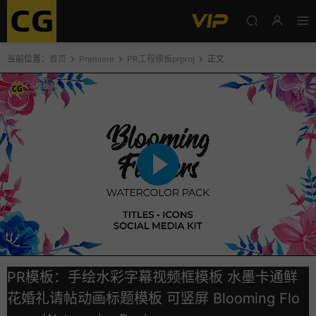
当前位置：
首页
Premiere
PR工程模板prproj
正文
PR模板：手绘水彩字幕视频框模板 水墨卡通鲜
花婚礼请帖动画标题模板 可竖屏 Blooming Flo