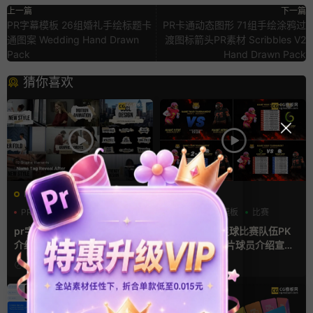
上一篇
下一篇
PR字幕模板 26组婚礼手绘标题卡
PR卡通动态图形 71组手绘涂鸦过
通图案 Wedding Hand Drawn
渡图标箭头PR素材 Scribbles V2
Pack
Hand Drawn Pack
猜你喜欢
PR基本图形mogrt
AE模板
PR基本图形
PR字幕模板
分数
字幕模板
比赛
人物介绍
pr字幕模板 9组胶带贴纸人物
ae体育模板 足球比赛队伍PK
介绍角标动画PR模版
比分牌对决卡片球员介绍宣传
视频AE模板
2天前
2天前