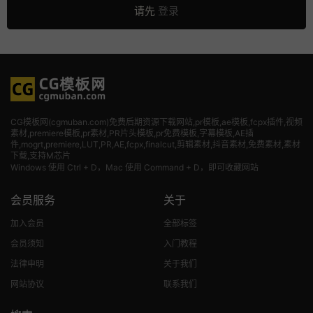
请先
登录
CG模板网(cgmuban.com)免费后期资源下载网站,pr模板,ae模板,fcpx插件,视频
素材
,premiere模板,pr素材,PR片头模板,pr免费模板,字幕模板,AE插
件,mogrt,premiere,LUT,PR,AE,fcpx,finalcut,剪辑素材,抖音素材,免费素材,素材
下载,支持M芯片
Windows 使用 Ctrl + D，Mac 使用 Command + D，即可收藏网站
会员服务
关于
加入会员
全部标签
会员须知
入门教程
法律申明
关于我们
网站协议
联系我们