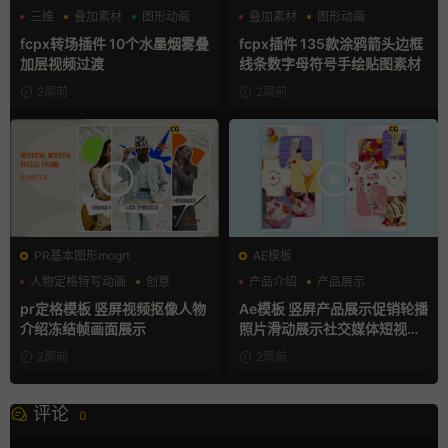
三维
叠加素材
图形动画
叠加素材
图形动画
手绘风
fcpx转场插件 10个水墨烟雾叠
fcpx插件 135款涂鸦箭头边框
加层视频过渡
线条数字母符号手绘贴图素材
2周前
2周前
PR基本图形mogrt
AE模板
人物定格特写动画
创意
产品介绍
产品展示
动态海报
卡通模板
pr定格模板 竖屏视频抠像人物
Ae模板 竖屏产品展示促销轮播
介绍冻结帧画面展示
照片滑动展示社交媒体短视频
片头
2周前
2周前
评论
0