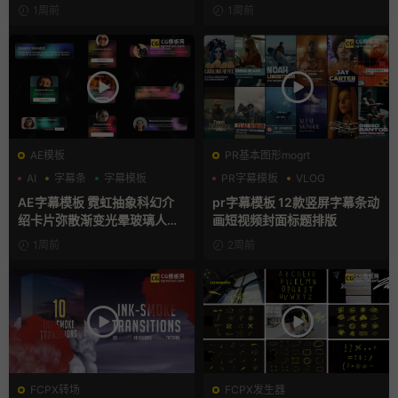
件
1周前
1周前
AE模板
PR基本图形mogrt
AI
字幕条
字幕模板
PR字幕模板
VLOG
人物介绍
AE字幕模板 霓虹抽象科幻介
pr字幕模板 12款竖屏字幕条动
绍卡片弥散渐变光晕玻璃人名
画短视频封面标题排版
条
1周前
2周前
FCPX转场
FCPX发生器