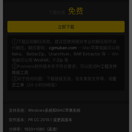
免费
下载价格
立即下载
①下载后如解压失败，建议您使用相对专业的解压软件进
行解压，解压密码：
cgmuban.com
-- Mac苹果电脑可以用
Keka
，
BetterZip
，
Unarchiver
，
RAR Extractor
等 -- Win
电脑可以用
WinRAR
，
7-Zip
等
②Premiere软件版本号不符合要求，可以尝试
Pr工程文件
降级工具
③对于任何问题：下载链接无效，丢失某些文件等，请
提
交工单
（24 小时内修复）
支持系统：
Windows系统和MAC苹果系统
软件版本：
PR CC 2019.1 或更高版本
分辨率：
1920×1080（高清）