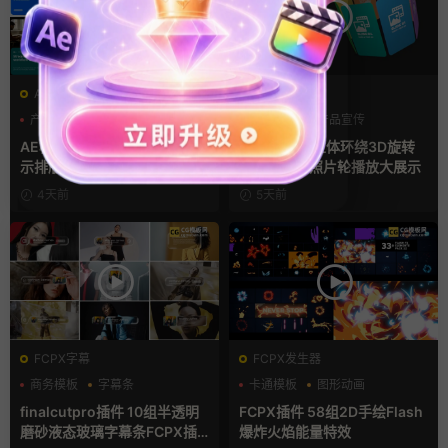
AE模板
AE模板
产品介绍
产品宣传
产品介绍
产品宣传
产品展示
产品展示
AE模板 横竖屏多场景图文展
AE模板 4款立体环绕3D旋转
示排版产品宣传视频
幻灯片竖屏照片轮播放大展示
4天前
5天前
FCPX字幕
FCPX发生器
商务模板
字幕条
卡通模板
图形动画
字幕模板
手绘风
finalcutpro插件 10组半透明
FCPX插件 58组2D手绘Flash
磨砂液态玻璃字幕条FCPX插
爆炸火焰能量特效