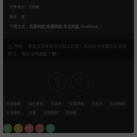
文件大小：
1.1GB
音乐：
无
下载方式：
百度网盘,城通网盘,夸克网盘,OneDrive
声明： 本站文章未经许可禁止转载！本站仅供资源信息交流
学习， 版权说明
点此了解
！
10
0
卡通模板
婚礼模板
字幕条
字幕模板
手绘风
标题模板
水墨模板
浪漫
竖屏模板
视频框