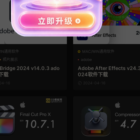
WIN通用软件
MAC/WIN通用软件
照片展示
adobe
Bridge 2024 v14.0.3 ado
Adobe After Effects v24.
下载
024软件下载
04-16
2024-04-16