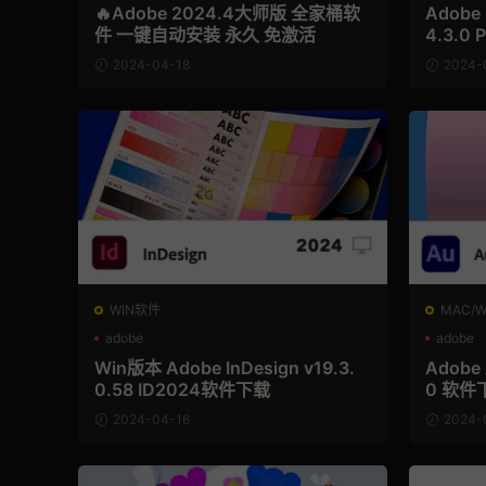
🔥Adobe 2024.4大师版 全家桶软
Adobe 
件 一键自动安装 永久 免激活
4.3.
2024-04-18
2024-
WIN软件
MAC/
adobe
adobe
Win版本 Adobe InDesign v19.3.
Adobe 
0.58 ID2024软件下载
0 软件
2024-04-16
2024-