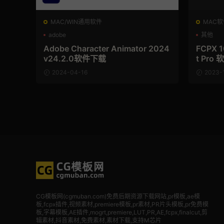
MAC/WIN通用软件
MAC软
adobe
其他
Adobe Character Animator 2024
FCPX 
v24.2.0软件下载
t Pr
2024-04-16
2023-
CG模板网(cgmuban.com)免费后期资源下载网站,pr模板,ae模
板,fcpx插件,视频素材
,premiere模板,pr素材,PR片头模板,pr免费模
板,字幕模板,AE插件,mogrt,premiere,LUT,PR,AE,fcpx,finalcut,剪
辑素材,抖音素材,免费素材,素材下载,支持M芯片