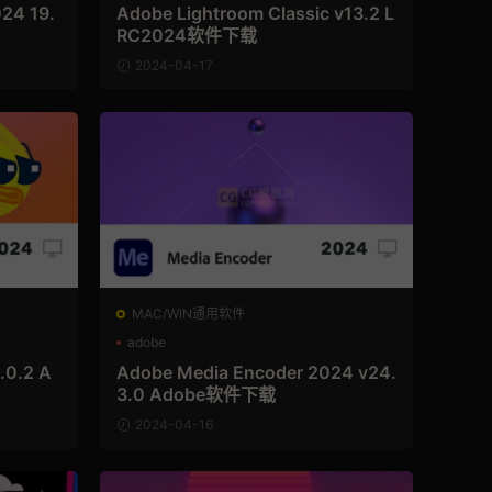
24 19.
Adobe Lightroom Classic v13.2 L
RC2024软件下载
2024-04-17
MAC/WIN通用软件
adobe
.0.2 A
Adobe Media Encoder 2024 v24.
3.0 Adobe软件下载
2024-04-16