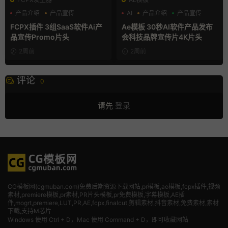
产品介绍
产品宣传
AI
产品介绍
产品宣传
产品展示
FCPX插件 3组SaaS软件Ai产
Ae模板 30秒AI软件产品发布
品宣传Promo片头
会科技品牌宣传片4K片头
2周前
2周前
评论
0
请先
登录
CG模板网(cgmuban.com)免费后期资源下载网站,pr模板,ae模板,fcpx插件,视频
素材
,premiere模板,pr素材,PR片头模板,pr免费模板,字幕模板,AE插
件,mogrt,premiere,LUT,PR,AE,fcpx,finalcut,剪辑素材,抖音素材,免费素材,素材
下载,支持M芯片
Windows 使用 Ctrl + D，Mac 使用 Command + D，即可收藏网站