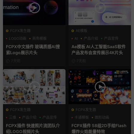
FCPX发生器
AE模板
LOGO动画
商务模板
AI
产品介绍
产品宣传
支持Intel+M芯片
FCPX中文插件 玻璃质感AI搜
Ae模板 AI人工智能SaaS软件
索Logo展示片头
产品发布会宣传展示4K片头
7天前
7天前
FCPX发生器
FCPX发生器
三维
产品介绍
产品宣传
卡通模板
图形动画
手绘风
FCPX插件 快速照片流团队介
FCPX插件 58组2D手绘Flash
绍LOGO视频片头
爆炸火焰能量特效