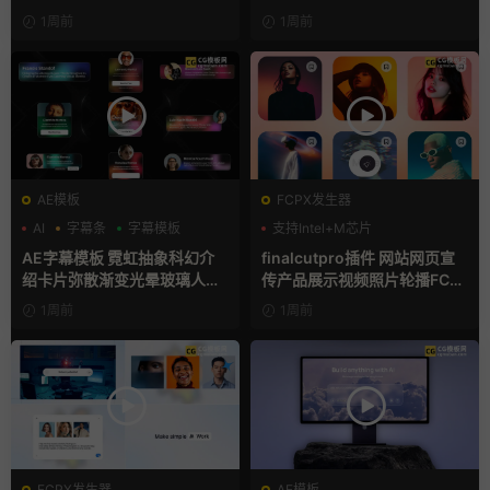
1周前
1周前
AE模板
FCPX发生器
AI
字幕条
字幕模板
支持Intel+M芯片
AE字幕模板 霓虹抽象科幻介
finalcutpro插件 网站网页宣
绍卡片弥散渐变光晕玻璃人名
传产品展示视频照片轮播FCP
条
X插件
1周前
1周前
FCPX发生器
AE模板