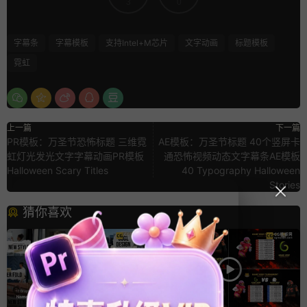
3
0
字幕条
字幕模板
支持Intel+M芯片
文字动画
标题模板
霓虹
上一篇
下一篇
PR模板：万圣节恐怖标题 三维霓
AE模板：万圣节标题 40个竖屏卡
虹灯光发光文字字幕动画PR模板
通恐怖视频动态文字幕条AE模板
Halloween Scary Titles
40 Typography Halloween
Stories
猜你喜欢