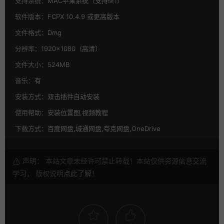
支持系统：
MAC苹果系统（支持M1）
软件版本：
FCPX 10.4.9 或更高版本
文件格式：
Dmg
分辨率：
1920×1080（高清）
文件大小：
524MB
音乐：
有
安装方式：
双击插件自动安装
使用帮助：
安装位置图,视频教程
下载方式：
百度网盘,城通网盘,夸克网盘,OneDrive
声明： 本站文章未经许可禁止转载！本站仅供资源信息交流
学习， 版权说明
点此了解
！