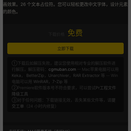
画效果。26 个文本占位符。您可以轻松更改中文字体，设计元素
的颜色。
免费
下载价格
立即下载
①下载后如解压失败，建议您使用相对专业的解压软件进
行解压，解压密码：
cgmuban.com
-- Mac苹果电脑可以用
Keka
，
BetterZip
，
Unarchiver
，
RAR Extractor
等 -- Win
电脑可以用
WinRAR
，
7-Zip
等
②Premiere软件版本号不符合要求，可以尝试
Pr工程文件
降级工具
③对于任何问题：下载链接无效，丢失某些文件等，请
提
交工单
（24 小时内修复）