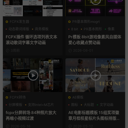
FCPX发生器
PR基本图形mogrt
动态歌词排版
商务模板
8 bit
PR基本图形
像素
字幕模板
FCPX插件 循环选项列表文本
Pr模板 8bit游戏像素风自媒体
滚动歌词字幕文字动画
爱心收藏点赞动画
3周前
2026-06-01
FCPX转场
AE模板
分屏模板
支持Intel+M芯片
图标
大标题
文字动画
照片墙
fcpx分屏转场 84种照片放大
AE电影标题模板 15组奖项徽
再缩小视频过渡
章月桂枝星标片头图标排版元
素
2026-05-16
2026-05-12