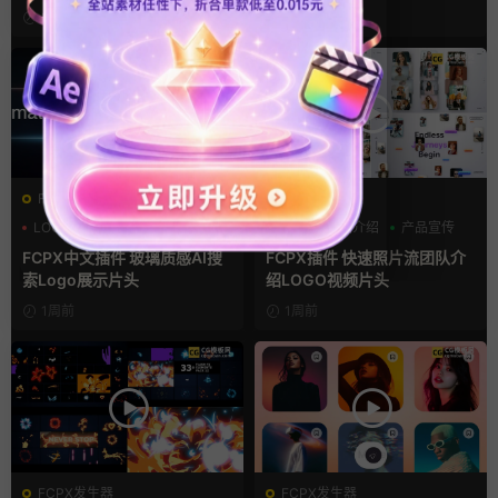
2天前
6天前
FCPX发生器
FCPX发生器
LOGO动画
商务模板
三维
产品介绍
产品宣传
支持Intel+M芯片
FCPX中文插件 玻璃质感AI搜
FCPX插件 快速照片流团队介
索Logo展示片头
绍LOGO视频片头
1周前
1周前
FCPX发生器
FCPX发生器