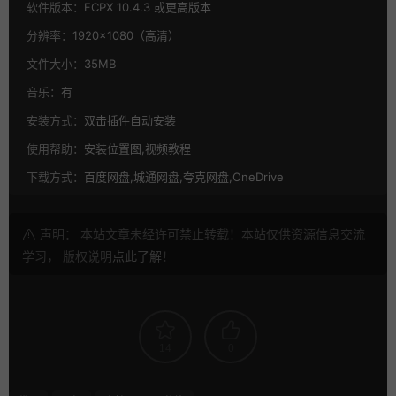
软件版本：
FCPX 10.4.3 或更高版本
分辨率：
1920×1080（高清）
文件大小：
35MB
音乐：
有
安装方式：
双击插件自动安装
使用帮助：
安装位置图,视频教程
下载方式：
百度网盘,城通网盘,夸克网盘,OneDrive
声明： 本站文章未经许可禁止转载！本站仅供资源信息交流
学习， 版权说明
点此了解
！
14
0