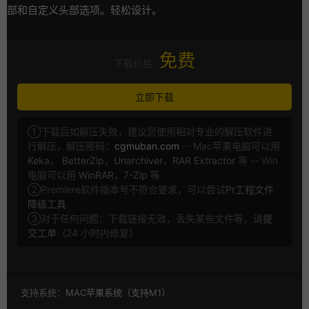
部和自定义头部选项。轻松设计。
免费
下载价格
立即下载
①下载后如解压失败，建议您使用相对专业的解压软件进
行解压，解压密码：
cgmuban.com
-- Mac苹果电脑可以用
Keka
，
BetterZip
，
Unarchiver
，
RAR Extractor
等 -- Win
电脑可以用
WinRAR
，
7-Zip
等
②Premiere软件版本号不符合要求，可以尝试
Pr工程文件
降级工具
③对于任何问题：下载链接无效，丢失某些文件等，请
提
交工单
（24 小时内修复）
支持系统：
MAC苹果系统（支持M1）