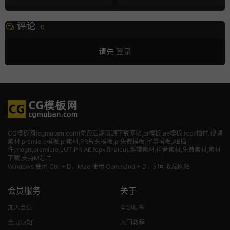
评论
0
请先
登录
CG模板网(cgmuban.com)免费后期资源下载网站,pr模板,ae模板,fcpx插件,视频
素材
,premiere模板,pr素材,PR片头模板,pr免费模板,字幕模板,AE插
件,mogrt,premiere,LUT,PR,AE,fcpx,finalcut,剪辑素材,抖音素材,免费素材,素材
下载,支持M芯片
Windows 使用 Ctrl + D，Mac 使用 Command + D，即可收藏网站
会员服务
关于
加入会员
全部标签
会员须知
入门教程