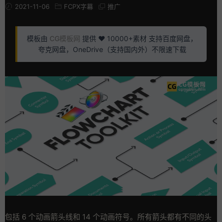
2021-11-06
FCPX字幕
推广
模板由
CG模板网
提供 ❤️ 10000+素材 支持百度网盘，
夸克网盘，OneDrive（支持国内外）不限速下载
包括 6 个动画箭头线和 14 个动画符号。所有箭头都有不同的头