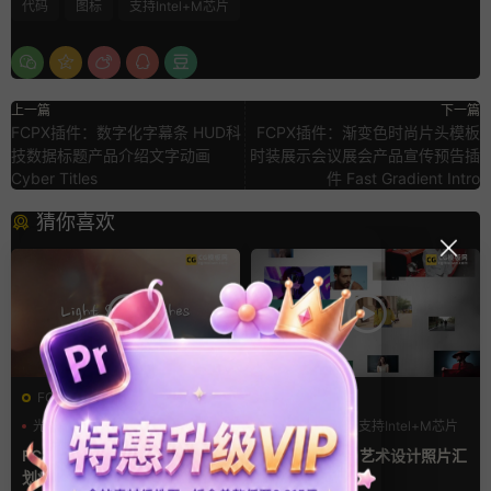
代码
图标
支持Intel+M芯片
上一篇
下一篇
FCPX插件：数字化字幕条 HUD科
FCPX插件：渐变色时尚片头模板
技数据标题产品介绍文字动画
时装展示会议展会产品宣传预告插
Cyber Titles
件 Fast Gradient Intro
猜你喜欢
FCPX转场
FCPX发生器
光效
复古风
LOGO动画
支持Intel+M芯片
支持Intel+M芯片
汇聚
FCPX转场插件 15组光效胶片
fcpx片头插件 艺术设计照片汇
划痕复古视频过渡
聚LOGO动画