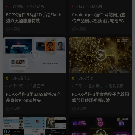
卡通模板
图形动画
支持Intel+M芯片
手绘风
FCPX插件 58组2D手绘Flash
finalcutpro插件 网站网页宣
爆炸火焰能量特效
传产品展示视频照片轮播FCP
X插件
2周前
2周前
FCPX发生器
FCPX转场
产品介绍
产品宣传
三维
叠加素材
婚礼模板
产品展示
FCPX插件 3组SaaS软件Ai产
FCPX插件 3组金色粒子光效闪
品宣传Promo片头
耀节日转场视频过渡
2周前
3周前