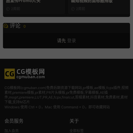
品宣传Promo片头
画短视频封面标题排版
2周前
2周前
评论
0
请先
登录
CG模板网(cgmuban.com)免费后期资源下载网站,pr模板,ae模板,fcpx插件,视频
素材
,premiere模板,pr素材,PR片头模板,pr免费模板,字幕模板,AE插
件,mogrt,premiere,LUT,PR,AE,fcpx,finalcut,剪辑素材,抖音素材,免费素材,素材
下载,支持M芯片
Windows 使用 Ctrl + D，Mac 使用 Command + D，即可收藏网站
会员服务
关于
加入会员
全部标签