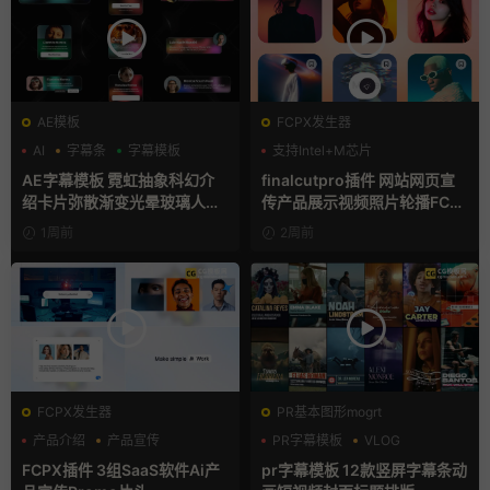
AE模板
FCPX发生器
AI
字幕条
字幕模板
支持Intel+M芯片
AE字幕模板 霓虹抽象科幻介
finalcutpro插件 网站网页宣
绍卡片弥散渐变光晕玻璃人名
传产品展示视频照片轮播FCP
条
X插件
1周前
2周前
FCPX发生器
PR基本图形mogrt
产品介绍
产品宣传
PR字幕模板
VLOG
产品展示
人物介绍
FCPX插件 3组SaaS软件Ai产
pr字幕模板 12款竖屏字幕条动