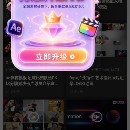
FCPX转场插件 15组光效胶片
pr字幕模板 9组胶带贴纸人物
划痕复古视频过渡
介绍角标动画PR模版
1天前
2天前
AE模板
FCPX发生器
分数
字幕模板
比赛
LOGO动画
支持Intel+M芯片
汇聚
ae体育模板 足球比赛队伍PK
fcpx片头插件 艺术设计照片汇
比分牌对决卡片球员介绍宣传
聚LOGO动画
视频AE模板
2天前
5天前