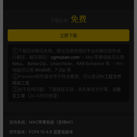
免费
下载价格
立即下载
①下载后如解压失败，建议您使用相对专业的解压软件进
行解压，解压密码：
cgmuban.com
-- Mac苹果电脑可以用
Keka
，
BetterZip
，
Unarchiver
，
RAR Extractor
等 -- Win
电脑可以用
WinRAR
，
7-Zip
等
②Premiere软件版本号不符合要求，可以尝试
Pr工程文件
降级工具
③对于任何问题：下载链接无效，丢失某些文件等，请
提
交工单
（24 小时内修复）
支持系统：
MAC苹果系统（支持M1）
软件版本：
FCPX 10.4.6 或更高版本