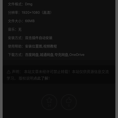
文件格式：
Dmg
分辨率：
1920×1080（高清）
文件大小：
66MB
音乐：
无
安装方式：
双击插件自动安装
使用帮助：
安装位置图,视频教程
下载方式：
百度网盘,城通网盘,夸克网盘,OneDrive
声明： 本站文章未经许可禁止转载！本站仅供资源信息交流
学习， 版权说明
点此了解
！
14
0