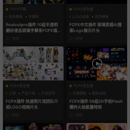
FCPX字幕
FCPX发生器
商务模板
字幕条
LOGO动画
商务模板
字幕模板
支持Intel+M芯片
finalcutpro插件 10组半透明
FCPX中文插件 玻璃质感AI搜
磨砂液态玻璃字幕条FCPX插
索Logo展示片头
件
1周前
1周前
FCPX发生器
FCPX发生器
三维
产品介绍
产品宣传
卡通模板
图形动画
手绘风
FCPX插件 快速照片流团队介
FCPX插件 58组2D手绘Flash
绍LOGO视频片头
爆炸火焰能量特效
1周前
1周前