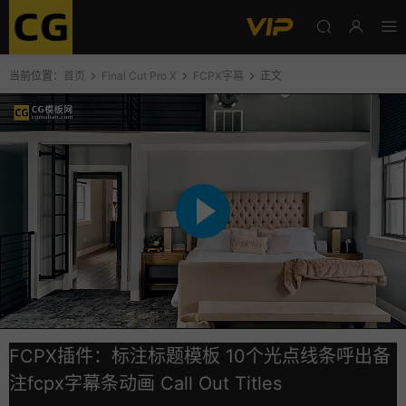
当前位置：
首页
Final Cut Pro X
FCPX字幕
正文
FCPX插件：标注标题模板 10个光点线条呼出备
注fcpx字幕条动画 Call Out Titles