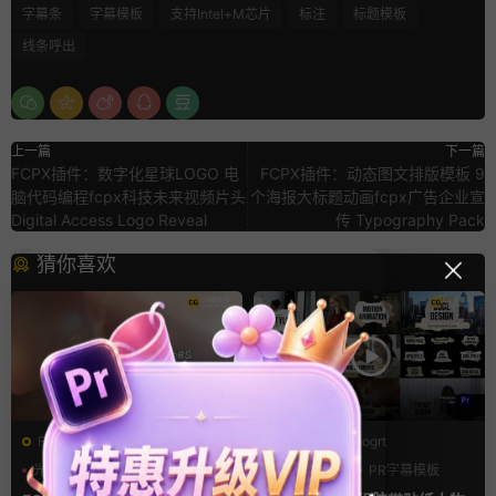
字幕条
字幕模板
支持Intel+M芯片
标注
标题模板
线条呼出
上一篇
下一篇
FCPX插件：数字化星球LOGO 电
FCPX插件：动态图文排版模板 9
脑代码编程fcpx科技未来视频片头
个海报大标题动画fcpx广告企业宣
Digital Access Logo Reveal
传 Typography Pack
猜你喜欢
FCPX转场
PR基本图形mogrt
光效
复古风
PR基本图形
PR字幕模板
支持Intel+M芯片
人物介绍