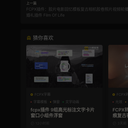
上一篇
FCPX插件：胶片电影回忆模板复古相机胶卷照片视频轮
婚礼插件 Film Of Life
猜你喜欢
FCPX字幕
FCPX
字幕模板
弹窗
文字动画
光效
fcpx插件 9组高光标注文字卡片
FCPX
窗口小组件浮窗
痕复古
12小时前
3天前