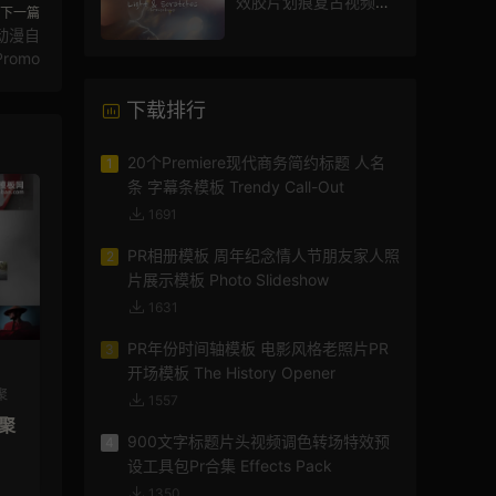
效胶片划痕复古视频过
下一篇
渡
动漫自
Promo
下载排行
20个Premiere现代商务简约标题 人名
1
条 字幕条模板 Trendy Call-Out
1691
PR相册模板 周年纪念情人节朋友家人照
2
片展示模板 Photo Slideshow
1631
PR年份时间轴模板 电影风格老照片PR
3
开场模板 The History Opener
聚
1557
汇聚
900文字标题片头视频调色转场特效预
4
设工具包Pr合集 Effects Pack
1350