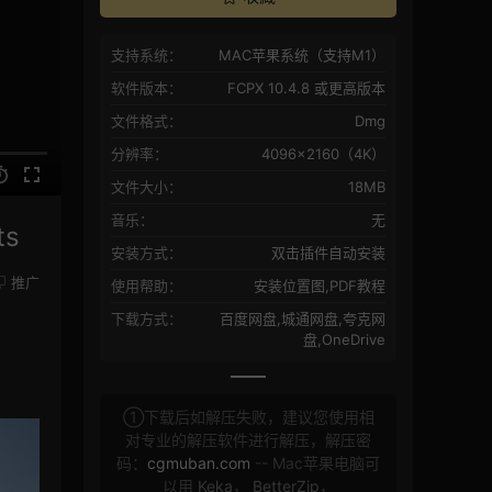
支持系统：
MAC苹果系统（支持M1）
软件版本：
FCPX 10.4.8 或更高版本
文件格式：
Dmg
分辨率：
4096×2160（4K）
文件大小：
18MB
音乐：
无
s
安装方式：
双击插件自动安装
推广
使用帮助：
安装位置图,PDF教程
下载方式：
百度网盘,城通网盘,夸克网
盘,OneDrive
①下载后如解压失败，建议您使用相
对专业的解压软件进行解压，解压密
码：
cgmuban.com
-- Mac苹果电脑可
以用
Keka
，
BetterZip
，