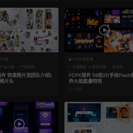
发生器
FCPX发生器
产品介绍
产品宣传
卡通模板
图形动画
手绘风
X插件 快速照片流团队介绍L
FCPX插件 58组2D手绘Flash
视频片头
炸火焰能量特效
2周前