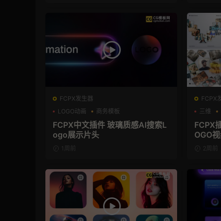
FCPX发生器
FCPX
LOGO动画
商务模板
三维
支持Intel+M芯片
FCPX中文插件 玻璃质感AI搜索L
FCP
ogo展示片头
OGO
1周前
2周前