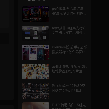
pr轮播模板 方屏竖屏
4K展示倒计时轮播图
PR模版
fcpx插件 9组高光标注
文字卡片窗口小组件浮
窗
Premiere模板 手机音乐
播放器App软件界面UI
进度条动画视频样机pr
模版
ae相册模板 多场景照片
墙堆叠画廊幻灯片宣传
视频
Pr视频模板 10款3D空
间多屏切换开场相册视
频展示照片墙pr模板
FCPX转场插件 15组光