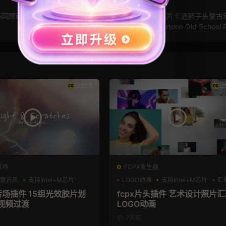
播回顾动画
PR模板：猫和老鼠片头片尾模板 经典动画片卡通狮子头复古
媒体视频模板 Cartoon Old School 
转场
FCPX发生器
复古风
支持Intel+M芯片
LOGO动画
支持Intel+M芯片
汇
转场插件 15组光效胶片划
fcpx片头插件 艺术设计照片
视频过渡
LOGO动画
7天前