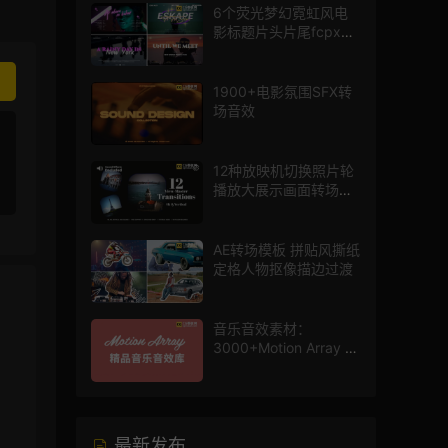
6个荧光梦幻霓虹风电
影标题片头片尾fcpx插
件
1900+电影氛围SFX转
场音效
12种放映机切换照片轮
播放大展示画面转场动
画AE模板
AE转场模板 拼贴风撕纸
定格人物抠像描边过渡
音乐音效素材：
3000+Motion Array 影
片配乐音效素材库
最新发布