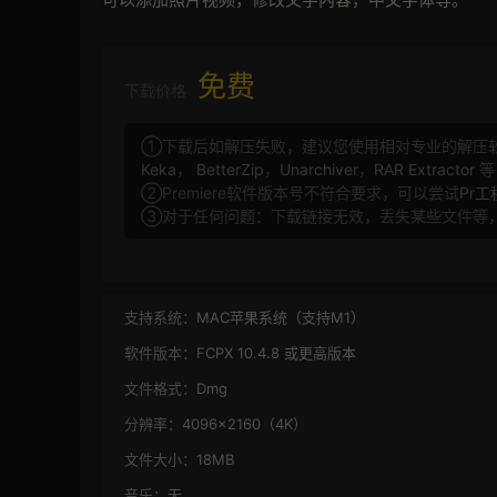
免费
下载价格
①下载后如解压失败，建议您使用相对专业的解压
Keka
，
BetterZip
，
Unarchiver
，
RAR Extractor
等
②Premiere软件版本号不符合要求，可以尝试
Pr
③对于任何问题：下载链接无效，丢失某些文件等
支持系统：
MAC苹果系统（支持M1）
软件版本：
FCPX 10.4.8 或更高版本
文件格式：
Dmg
分辨率：
4096×2160（4K）
文件大小：
18MB
音乐：
无