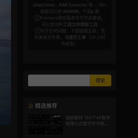
Unarchiver
，
RAR Extractor
等 -- Win
电脑可以用
WinRAR
，
7-Zip
等
②Premiere软件版本号不符合要求，
可以尝试
Pr工程文件降级工具
③对于任何问题：下载链接无效，丢
失某些文件等，请
提交工单
（24 小时
内修复）
精选推荐
视频素材 160个4K数学
物理公式数字符号图标
mg图形动画