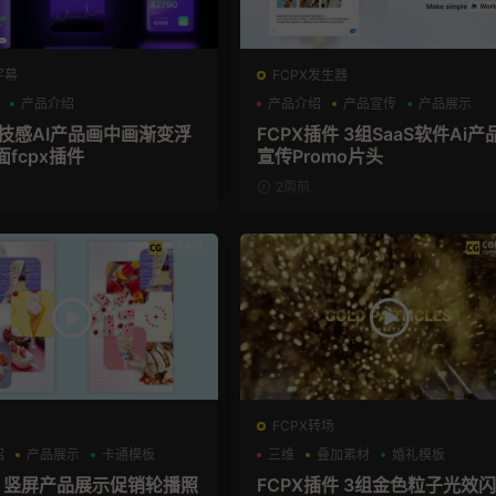
字幕
FCPX发生器
产品介绍
产品介绍
产品宣传
产品展示
科技感AI产品画中画渐变浮
FCPX插件 3组SaaS软件Ai产
面fcpx插件
宣传Promo片头
2周前
FCPX转场
绍
产品展示
卡通模板
三维
叠加素材
婚礼模板
板 竖屏产品展示促销轮播照
FCPX插件 3组金色粒子光效