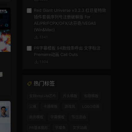
Red Giant Universe v3.2.3 红巨星特效
5
插件套装序列号注册破解版 For
AE/PR/FCPX/OFX/达芬奇/VEGAS
(Win&Mac)
1341
PR字幕模板 94款线条呼出 文字标注
6
Premiere动画 Call Outs
1304
爆
热门标签
支持Intel+M芯片
片头模板
标题模板
三维
卡通模板
游戏风
LOGO动画
商务模板
字幕模板
节日活动
PR基本图形
字幕条
文字动画