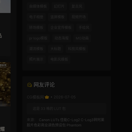
自媒体模板
幻灯片
复古风
电子相册
竖屏模板
视频开场
转场模板
企业宣传模板
手绘风
品
pr logo模板
动态海报
MG动画
潮流模板
大标题
科技风模板
照片展示
电影风模板
网友评论
CG模板网
• 2026-07-05
这是 33 格的 LUT 包
来源：
Canon LUTs 佳能C-Log2 C-Log3转阿莱
胶片色彩商业调色预设包 Phantom
闪耀