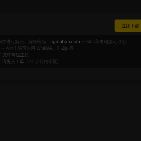
立即下载
软件进行解压，解压密码：
cgmuban.com
-- Mac苹果电脑可以用
 -- Win电脑可以用
WinRAR
，
7-Zip
等
工程文件降级工具
，请
提交工单
（24 小时内修复）