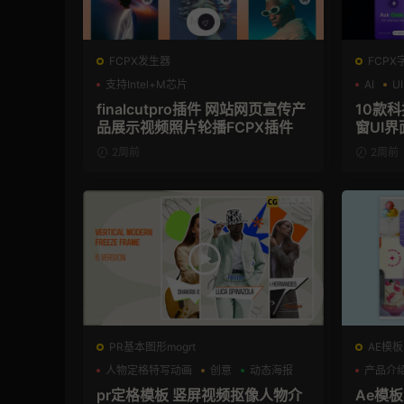
FCPX发生器
FCPX
支持Intel+M芯片
AI
UI
finalcutpro插件 网站网页宣传产
10款
品展示视频照片轮播FCPX插件
窗UI界
2周前
2周前
PR基本图形mogrt
AE模板
人物定格特写动画
创意
动态海报
产品介
pr定格模板 竖屏视频抠像人物介
Ae模