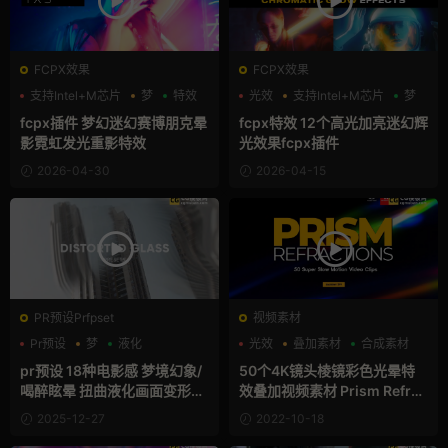
FCPX效果
FCPX效果
支持Intel+M芯片
梦
特效
光效
支持Intel+M芯片
梦
fcpx插件 梦幻迷幻赛博朋克晕
fcpx特效 12个高光加亮迷幻辉
影霓虹发光重影特效
光效果fcpx插件
2026-04-30
2026-04-15
PR预设Prfpset
视频素材
Pr预设
梦
液化
光效
叠加素材
合成素材
pr预设 18种电影感 梦境幻象/
50个4K镜头棱镜彩色光晕特
喝醉眩晕 扭曲液化画面变形特
效叠加视频素材 Prism Refrac
效
tions
2025-12-27
2022-10-18