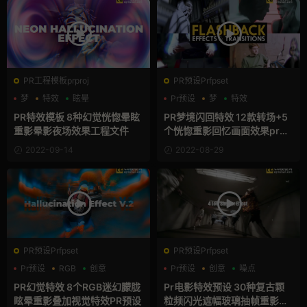
PR工程模板prproj
PR预设Prfpset
梦
特效
眩晕
Pr预设
梦
特效
PR特效模板 8种幻觉恍惚晕眩
PR梦境闪回特效 12款转场+5
重影晕影夜场效果工程文件
个恍惚重影回忆画面效果pr预
设 Flashback Effects And Tr
2022-09-14
2022-08-29
ansitions
PR预设Prfpset
PR预设Prfpset
Pr预设
RGB
创意
Pr预设
创意
噪点
PR幻觉特效 8个RGB迷幻朦胧
Pr电影特效预设 30种复古颗
眩晕重影叠加视觉特效PR预设
粒频闪光遮幅玻璃抽帧重影合