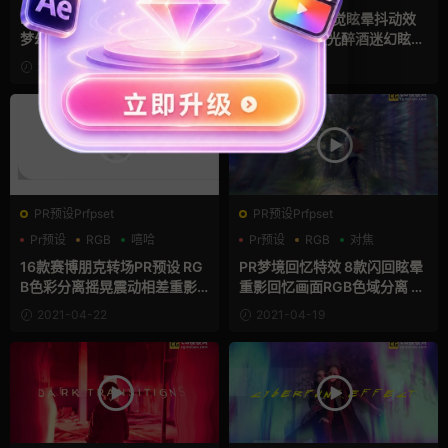
抖动
FCPX多重曝光效果模板 恍惚
FCPX插件：视觉眩晕抖动效
梦幻双重曝光画面重影叠加fc
果 RGB分离散光醉酒迷幻眩晕
px插件 Double Exposure Eff
镜头震动效果工具 支持M1 Pro
2022-04-06
2021-11-22
ect
Vertigo
PR预设Prfpset
PR预设Prfpset
Pr预设
RGB
嘻哈
Pr预设
RGB
对焦
16款赛博朋克转场PR预设 RG
PR梦境回忆特效 8款闪回眩晕
B色彩分离摇晃震动相差重影
重影回忆画面RGB色域分离 Dr
视频过渡 Aberration Shake T
eam Effect
2021-04-22
2021-04-19
ransitions