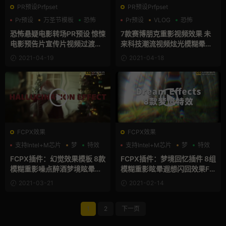
PR预设Prfpset
PR预设Prfpset
Pr预设
万圣节模板
恐怖
Pr预设
VLOG
恐怖
恐怖悬疑电影转场PR预设 惊悚
7款赛博朋克重影视频效果 未
电影预告片宣传片视频过渡闪
来科技潮流视频炫光模糊晕影
白转场 Dark Horror Transiti
PR预设 Cyberpunk Effect
2021-04-19
2021-04-18
ons
FCPX效果
FCPX效果
支持Intel+M芯片
梦
特效
支持Intel+M芯片
梦
特效
FCPX插件：幻觉效果模板 8款
FCPX插件：梦境回忆插件 8组
模糊重影噪点醉酒梦境眩晕视
模糊重影眩晕遐想闪回效果FC
频展示fcpx插件 Hallucinatio
PX模板 Dream Effect
2021-03-21
2021-02-14
n Effect
1
2
下一页