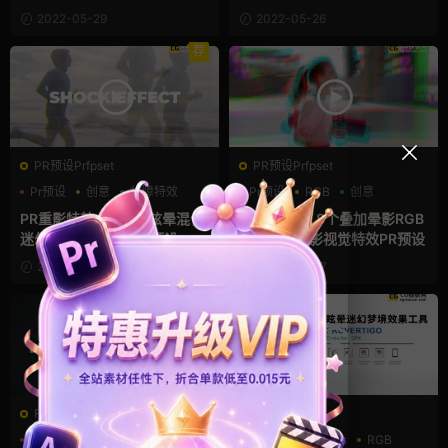
集 Film Effects
2022-05-29
2022-05-26
荐
PR预设Prfpset
PR预设Prfpset
Pr预设
创意
故障特效
Pr预设
RGB
创意
PR重影特效 8个恍惚眩晕混合
PR幻觉特效 8个叠加晕影RGB
迷幻视差视觉特效PR预设
迷幻眩晕重影视觉特效PR预设
2022-05-23
2022-05-07
FCPX效果
FCPX字幕
创意
双重曝光
叠加素材
Pixel Film Studios
RGB