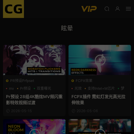
眩晕
PR预设Prfpset
FCPX效果
mv
Pr预设
双重曝光
光效
支持Intel+M芯片
梦
Pr预设 28组4K酷炫MV频闪重
FCPX插件 霓虹灯发光高光拉
影特效视频过渡
伸效果
2026-05-15
2026-05-06