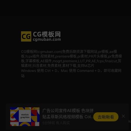
CG模板网(cgmuban.com)免费后期资源下载网站,pr模板,ae模
板,fcpx插件,视频素材
,premiere模板,pr素材,PR片头模板,pr免费模
板,字幕模板,AE插件,mogrt,premiere,LUT,PR,AE,fcpx,finalcut,剪
辑素材,抖音素材,免费素材,素材下载,支持M芯片
Windows 使用 Ctrl + D，Mac 使用 Command + D，即可收藏网
站
广告公司宣传AE模板 色块拼
贴孟菲斯风格视频模板 Color
去瞅瞅看
Ado
ful Company Promo Presen
5分钟前 有人购买
tation