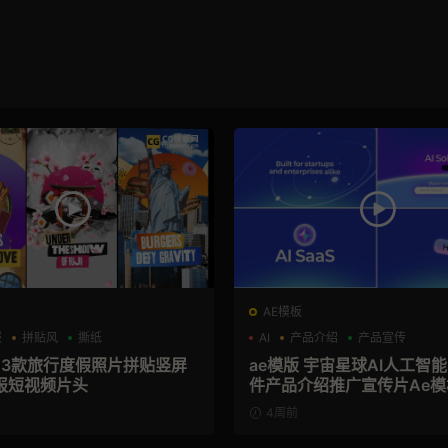
AE模板
报
拼贴风
撕纸
AI
产品介绍
产品宣传
板 3款旅行度假照片拼贴竖屏
ae模版 宇宙星球AI人工智能
报短视频片头
件产品介绍推广宣传片Ae模
4周前