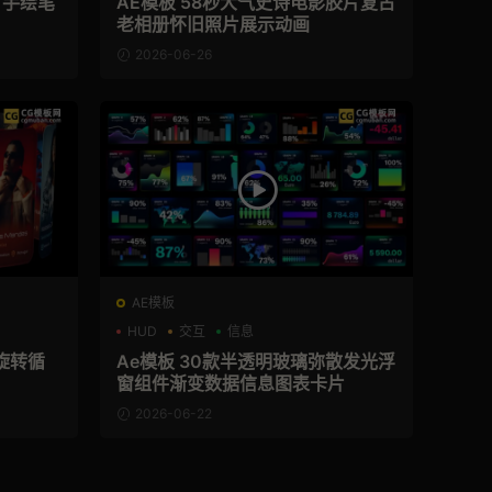
片手绘笔
AE模板 58秒大气史诗电影胶片复古
老相册怀旧照片展示动画
2026-06-26
AE模板
HUD
交互
信息
旋转循
Ae模板 30款半透明玻璃弥散发光浮
窗组件渐变数据信息图表卡片
2026-06-22