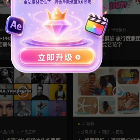
AE模板
动画
三维
照片墙
VLOG
动漫
卡通模板
+PR模板 3D漂浮卡片竖版照
Ae卡通标题模板 旅行度假
相册轮播视频片头
动画VLOG综艺花字
07-07
2026-07-03
AE模板
产品介绍
产品宣传
分屏模板
回忆
团建