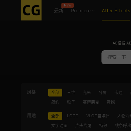
NEW
最新
Premiere
After Effects
AE模板 A
风格
全部
三维
光晕
分屏
卡通
简约
粒子
赛博朋克
震撼
用途
全部
LOGO
VLOG自媒体
人物介
文字动画
片头片尾
特效
线条呼