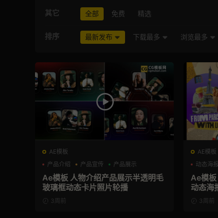
其它
全部
免费
精选
排序
最新发布
下载最多
浏览最多
AE模板
AE模板
产品介绍
产品宣传
产品展示
动态海
Ae模板 人物介绍产品展示半透明毛
Ae模
玻璃框动态卡片照片轮播
动态海
3周前
3周前