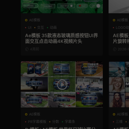
AE模板
AE模板
UI
交互
动画
LOGO
Ae模板 35款液态玻璃质感按钮UI界
AE模板
面交互点击动画4K视频片头
片旋转
4周前
2026-
AE模板
AE模板
PR字幕模板
分数
字幕条
三维