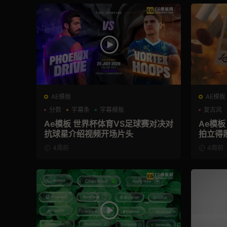
AE模板
AE模板
分数
字幕条
字幕模板
复古风
Ae模板 世界杯体育VS足球赛对决对
Ae模
抗球星介绍视频开场片头
拍立得
4周前
4周前