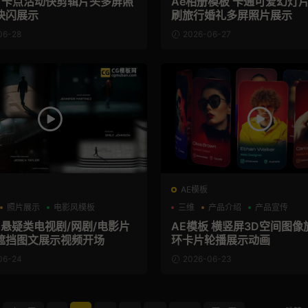
板 卡点活动快剪辑片头多屏照
Ae相册模板 卡通可爱幻灯
快闪展示
刷旅行婚礼多屏照片展示
06-28
2026-06-27
AE模板
照片展示
电影风模板
三维
产品介绍
产品宣传
 悬疑类电视剧/网剧/电影片
AE模板 横竖屏3D空间图像
遮挡图文展示视频开场
环卡片轮播展示动画
06-24
2026-06-23