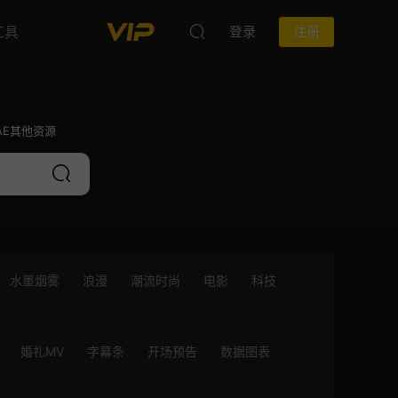
工具
登录
注册
 AE其他资源
水墨烟雾
浪漫
潮流时尚
电影
科技
婚礼MV
字幕条
开场预告
数据图表