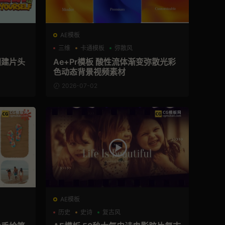
AE模板
三维
卡通模板
弥散风
团建片头
Ae+Pr模板 酸性流体渐变弥散光彩
色动态背景视频素材
2026-07-02
AE模板
历史
史诗
复古风