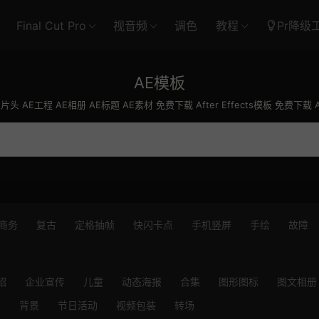
Final Cut Pro
视音频
调色
教程
Pr降级
AE模板
E片头 AE工程 AE相册 AE标题 AE素材 免费下载 After Effects模板 免费下载
商务
复古
定格抽帧
快闪卡点
手机竖屏
手绘
故障
绍
企业宣传
儿童
动态海报
合集
图形图标
图文相册
出
背景
节日活动
视频包装
转场