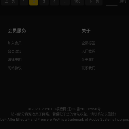
上一页
1
2
3
4
...
100
下一页
跳转
会员服务
关于
加入会员
全部标签
会员须知
入门教程
法律申明
关于我们
网站协议
联系我们
©2020-2026
CG模板网
辽ICP备20002950号
站内部分资源收集于网络，若侵犯了您的合法权益，请联系站长删除！
be® After Effects® and Premiere Pro® is a trademark of Adobe Systems Incorpor