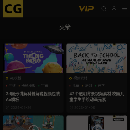
火箭
AE模板
视频素材
三维
卡通模板
宇宙
儿童
培训
开学
3d图形讲解科普解说视频包装
42个透明背景视频素材 校园儿
Ae模板
童学生手绘动画元素
2024-05-26
2023-01-08