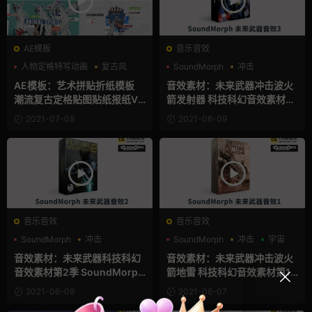
AE模板
音乐音效
人物定格特写动画
复古风
SoundMorph
冲击
广告
游戏风
AE模板：艺术拼贴折纸模板
音效素材：未来武器冲击波火
潮流复古定格贴图贴纸报纸VL
箭发射器 科技科幻音效素材第
OG综艺节目片头模板 Collage
3季 SoundMorph Future We
2021-07-08
2021-06-09
Art Promo
apons 3
音乐音效
音乐音效
SoundMorph
冲击
SoundMorph
冲击
宇宙
游戏风
音效素材：未来武器科技科幻
音效素材：未来武器冲击波火
音效素材第2季 SoundMorph
箭地雷 科技科幻音效素材第1
- Future Weapons 2
季 SoundMorph Future Wea
2021-06-08
2021-06-07
pons