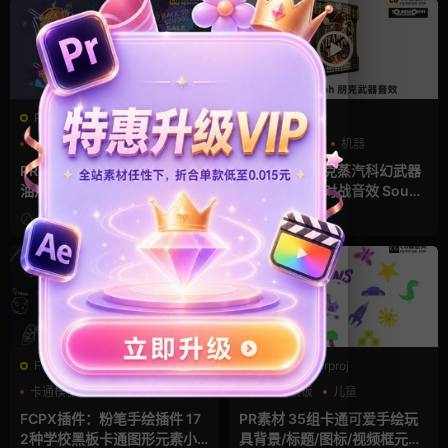
PR工程模板prproj
音乐音效
PR字幕模板
儿童
SoundMorph
机器
卡通模板
游戏风
PR字幕模板 校园主题手绘笔刷
音效素材：朋克蒸汽科幻武器
油漆标题模板下载
开枪气炮火箭对战音效 Sound
Morph – steampunk weapo
2021-06-03
2021-06-02
ns
FCPX字幕
PR工程模板prproj
卡通模板
对话框
手绘风
PR字幕模板
儿童
卡通模板
FCPX插件：粉笔手绘插件 17
PR素材 35组卡通可爱手绘玩
2种学校黑板卡通图形元素小
具背景/标题/图标/视频框元素