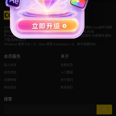
CG模板网(cgmuban.com)免费后期资源下载网站,pr模板,ae模板,fcpx插件,视频
素材
,premiere模板,pr素材,PR片头模板,pr免费模板,字幕模板,AE插
件,mogrt,premiere,LUT,PR,AE,fcpx,finalcut,剪辑素材,抖音素材,免费素材,素材
下载,支持M芯片
Windows 使用 Ctrl + D，Mac 使用 Command + D，即可收藏网站
会员服务
关于
加入会员
全部标签
会员须知
入门教程
法律申明
关于我们
网站协议
联系我们
搜索