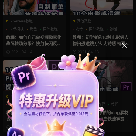
Premiere教程
其他教程
卡点模板
反色
国外教程
史诗
国外教程
教程
教程：如何自己做视频像素化
教程：初学者的10种电影级人
故障转场效果？快剪快闪反色
物拍摄运镜方法 史诗感 特写广
闪白频闪黑场RGB分离抖音效
角运动镜头 电影制作入门技巧
2021-04-14
2021-04-13
果制作
Premiere教程
Premiere教程
国外教程
教程
翻译教程
LUTs
国外教程
教程
教程：10个 Premiere Tips 你
教程：快速让你拍的vlog素材
该知道! PR从小白到专业，提
有电影感 基础小白快速掌握PR
高剪片效率
调色方法
2021-04-12
2021-04-11