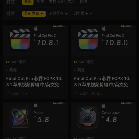
其它
全部
免费
支持M系列芯片
精选
排序
最新发布
下载最多
浏览最多
MAC软件
MAC软件
其他
其他
Final Cut Pro 软件 FCPX 10.
Final Cut Pro 软件 FCPX 10.
8.1 苹果视频剪辑 中/英文免费
8.0 苹果视频剪辑 中/英文免费
下载
下载
2024-10-11
2024-06-25
MAC软件
MAC软件