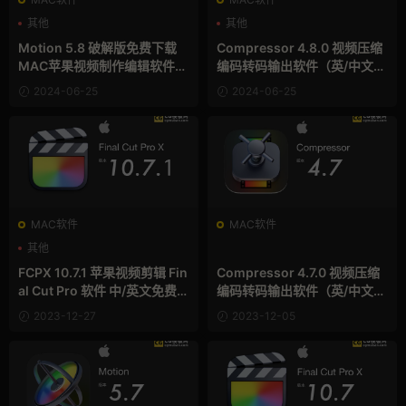
其他
其他
Motion 5.8 破解版免费下载
Compressor 4.8.0 视频压缩
MAC苹果视频制作编辑软件
编码转码输出软件（英/中文
（英/中文版）
版）免费下载 MAC苹果软件
2024-06-25
2024-06-25
MAC软件
MAC软件
其他
FCPX 10.7.1 苹果视频剪辑 Fin
Compressor 4.7.0 视频压缩
al Cut Pro 软件 中/英文免费下
编码转码输出软件（英/中文
载
版）免费下载 MAC苹果软件
2023-12-27
2023-12-05