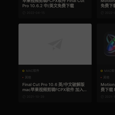
苹果视频剪辑FCPX软件 Final Cut
Motio
Pro 10.6.2 中/英文免费下载
免费下
件
2022-04-15
2022-
MAC软件
MAC软
其他
其他
Final Cut Pro 10.6 英/中文破解版
Moti
mac苹果视频剪辑FCPX软件 加入自
费下载
动跟踪功能 免费下载
2021-10-29
2021-