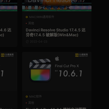
MAC/WIN通用软件
其他
.4.6 达
Davinci Resolve Studio 17.4.5 达
c)
芬奇17.4.5 破解版(Win&Mac)
2022-04-23
MAC软件
其他