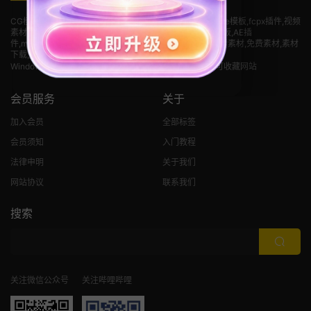
CG模板网(cgmuban.com)免费后期资源下载网站,pr模板,ae模板,fcpx插件,视频
素材
,premiere模板,pr素材,PR片头模板,pr免费模板,字幕模板,AE插
件,mogrt,premiere,LUT,PR,AE,fcpx,finalcut,剪辑素材,抖音素材,免费素材,素材
下载,支持M芯片
Windows 使用 Ctrl + D，Mac 使用 Command + D，即可收藏网站
会员服务
关于
加入会员
全部标签
会员须知
入门教程
法律申明
关于我们
网站协议
联系我们
搜索
关注微信公众号
关注哔哩哔哩