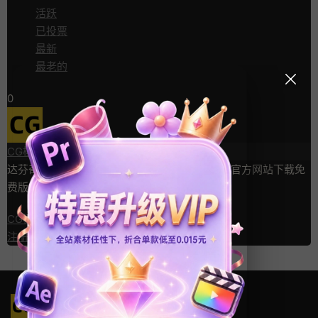
活跃
已投票
最新
最老的
0
CG模板网
发布 2024-10-25
0
条评论
达芬奇软件暂时不更新了，如需要可以去达芬奇官方网站下载免
费版本。
CG模板网
已回答的问题
2024-10-25
注册
或
登录