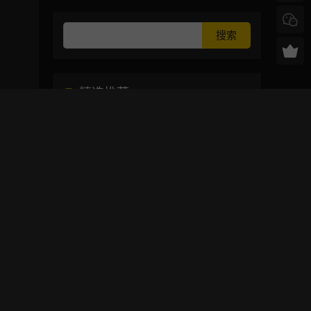
精选推荐
视频素材 160个4K数学
物理公式数字符号图标
mg图形动画
6个荧光梦幻霓虹风电
影标题片头片尾fcpx插
件
1900+电影氛围SFX转
场音效
12种放映机切换照片轮
播放大展示画面转场动
画AE模板