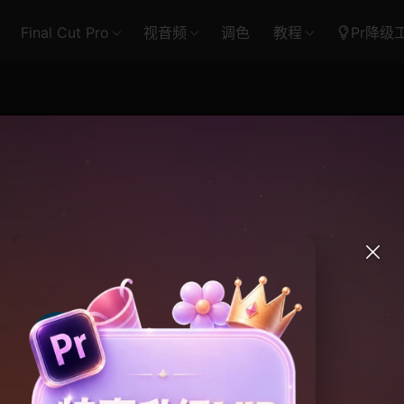
Final Cut Pro
视音频
调色
教程
Pr降级