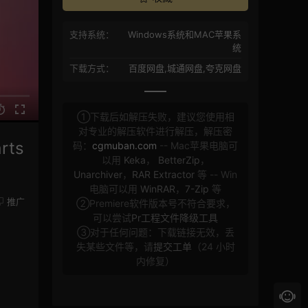
支持系统：
Windows系统和MAC苹果系
统
下载方式：
百度网盘,城通网盘,夸克网盘
①下载后如解压失败，建议您使用相
对专业的解压软件进行解压，解压密
ts
码：
cgmuban.com
-- Mac苹果电脑可
以用
Keka
，
BetterZip
，
Unarchiver
，
RAR Extractor
等 -- Win
电脑可以用
WinRAR
，
7-Zip
等
推广
②Premiere软件版本号不符合要求，
可以尝试
Pr工程文件降级工具
③对于任何问题：下载链接无效，丢
失某些文件等，请
提交工单
（24 小时
内修复）