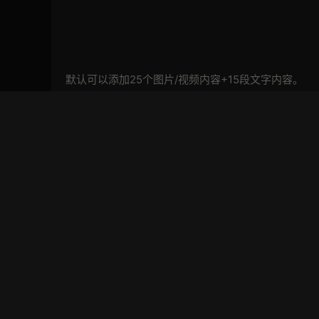
默认可以添加25个图片/视频内容+15段文字内容。
支持系统：Win 和 Mac
软件支持：After Effects CS5 或更高版本
分辨率：1920×1080（HD）
文件格式：.Aep
文件大小：73MB
时间长度：0:52
插件要求：不需要插件
背景音乐：不包含音乐
免费
下载价格